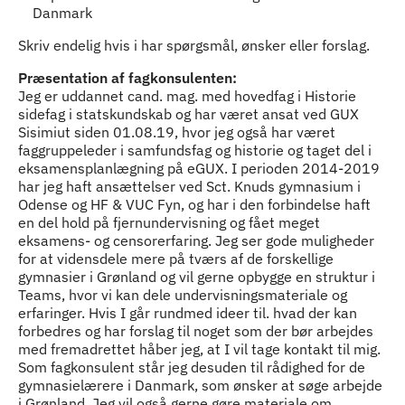
Danmark
Skriv endelig hvis i har spørgsmål, ønsker eller forslag.
Præsentation af fagkonsulenten:
Jeg er uddannet cand. mag. med hovedfag i Historie
sidefag i statskundskab og har været ansat ved GUX
Sisimiut siden 01.08.19, hvor jeg også har været
faggruppeleder i samfundsfag og historie og taget del i
eksamensplanlægning på eGUX. I perioden 2014-2019
har jeg haft ansættelser ved Sct. Knuds gymnasium i
Odense og HF & VUC Fyn, og har i den forbindelse haft
en del hold på fjernundervisning og fået meget
eksamens- og censorerfaring. Jeg ser gode muligheder
for at vidensdele mere på tværs af de forskellige
gymnasier i Grønland og vil gerne opbygge en struktur i
Teams, hvor vi kan dele undervisningsmateriale og
erfaringer. Hvis I går rundmed ideer til. hvad der kan
forbedres og har forslag til noget som der bør arbejdes
med fremadrettet håber jeg, at I vil tage kontakt til mig.
Som fagkonsulent står jeg desuden til rådighed for de
gymnasielærere i Danmark, som ønsker at søge arbejde
i Grønland. Jeg vil også gerne gøre materiale om