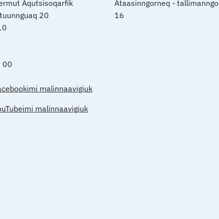
nermut Aqutsisoqarfik
Ataasinngorneq - tallimanngo
rtuunnguaq 20
16
10
0 00
acebookimi malinnaavigiuk
ouTubeimi malinnaavigiuk