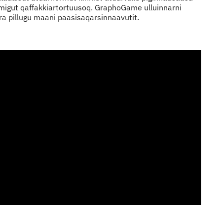
imigut qaffakkiartortuusoq. GraphoGame ulluinnarni
a pillugu maani paasisaqarsinnaavutit.