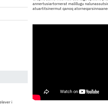
Indhold
annertusiartornerat malillugu nalunassuts
atuartitsinermut qanoq atorneqarsinnaaner
elever i