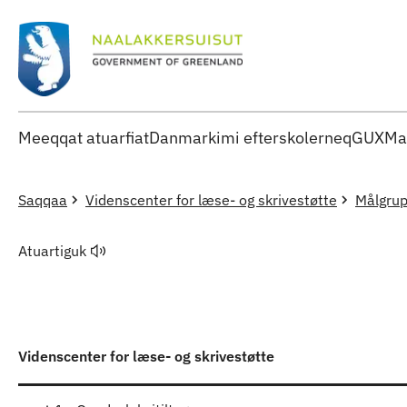
Meeqqat atuarfiat
Danmarkimi efterskolerneq
GUX
Ma
Saqqaa
Videnscenter for læse- og skrivestøtte
Målgru
Atuartiguk
Videnscenter for læse- og skrivestøtte