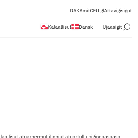
DAKA
mitCFU.gl
Attavigisigut
Kalaallisut
Dansk
Ujaasigit
aallisut atuarnermut ilinniut atuartullu piginnaasaasa