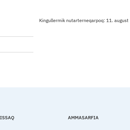
Kingullermik nutarterneqarpoq: 11. augus
FISSAQ
AMMASARFIA