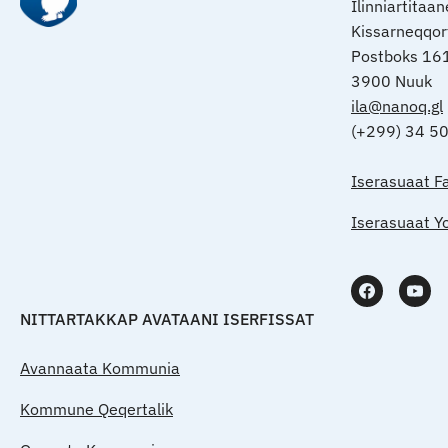
Ilinniartitaa
Kissarneqqo
Postboks 16
3900 Nuuk
ila@nanoq.gl
(+299) 34 5
Iserasuaat F
Iserasuaat Y
NITTARTAKKAP AVATAANI ISERFISSAT
Avannaata Kommunia
Kommune Qeqertalik