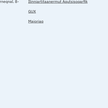
rneqnal. 8-
Ilinniartitaanermut Aqutsisoqarfik
GUX
Majoriaq