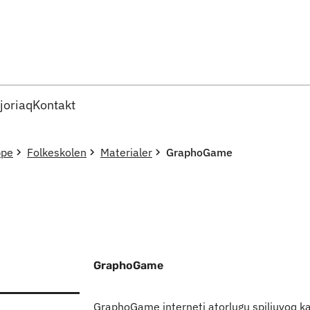
Imarisaanut ingerlaqqigit
joriaq
Kontakt
ppe
Folkeskolen
Materialer
GraphoGame
GraphoGame
GraphoGame interneti atorlugu spiliuvoq kal