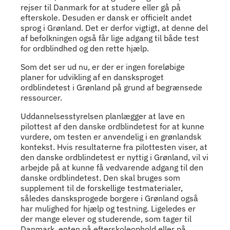
rejser til Danmark for at studere eller gå på
efterskole. Desuden er dansk er officielt andet
sprog i Grønland. Det er derfor vigtigt, at denne del
af befolkningen også får lige adgang til både test
for ordblindhed og den rette hjælp.
Som det ser ud nu, er der er ingen foreløbige
planer for udvikling af en dansksproget
ordblindetest i Grønland på grund af begrænsede
ressourcer.
Uddannelsesstyrelsen planlægger at lave en
pilottest af den danske ordblindetest for at kunne
vurdere, om testen er anvendelig i en grønlandsk
kontekst. Hvis resultaterne fra pilottesten viser, at
den danske ordblindetest er nyttig i Grønland, vil vi
arbejde på at kunne få vedvarende adgang til den
danske ordblindetest. Den skal bruges som
supplement til de forskellige testmaterialer,
således dansksprogede borgere i Grønland også
har mulighed for hjælp og testning. Ligeledes er
der mange elever og studerende, som tager til
Danmark, enten på efterskoleophold eller på