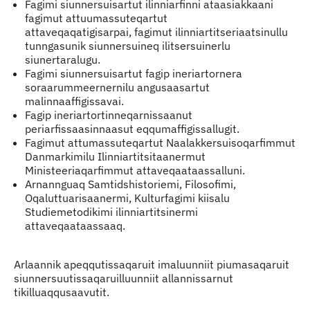
Fagimi siunnersuisartut ilinniarfinni ataasiakkaani
fagimut attuumassuteqartut
attaveqaqatigisarpai, fagimut ilinniartitseriaatsinullu
tunngasunik siunnersuineq ilitsersuinerlu
siunertaralugu.
Fagimi siunnersuisartut fagip ineriartornera
soraarummeernernilu angusaasartut
malinnaaffigissavai.
Fagip ineriartortinneqarnissaanut
periarfissaasinnaasut eqqumaffigissallugit.
Fagimut attumassuteqartut Naalakkersuisoqarfimmut
Danmarkimilu Ilinniartitsitaanermut
Ministeeriaqarfimmut attaveqaataassalluni.
Arnannguaq Samtidshistoriemi, Filosofimi,
Oqaluttuarisaanermi, Kulturfagimi kiisalu
Studiemetodikimi ilinniartitsinermi
attaveqaataassaaq.
Arlaannik apeqqutissaqaruit imaluunniit piumasaqaruit
siunnersuutissaqaruilluunniit allannissarnut
tikilluaqqusaavutit.