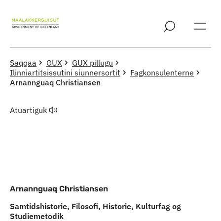
Imarisaanut ingerlaqqigit
Saqqaa
GUX
GUX pillugu
Ilinniartitsissutini siunnersortit
Fagkonsulenterne
Arnannguaq Christiansen
Atuartiguk
Arnannguaq Christiansen
Samtidshistorie, Filosofi, Historie, Kulturfag og
Studiemetodik