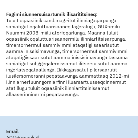
Fagimi siunnersuisartumik ilisarititsineq:
Tuluit oqaasiinik cand.mag.-itut ilinniagaqarpunga
saniatigut oqaluttuarisaaneq fageralugu, GUX-imilu
Nuummi 2008-miilli atorfeqarlunga. Maanna tuluit
oqaasiinik oqaluttuarisaanermilu ilinniartitsisarpunga,
timersornermut sammivimmi ataqatigiissaarisutut
aamma inissisimavunga, timersornermut sammivimmi
ataqatigiissaarisutut aamma inissisimavunga tassuma
saniatigut sufiggeqalernissamut ilitsersuisutut aamma
ingerlatseqataallunga. Ilikkagassatut pilersaarutit
ilusilersorneranni peqataavunga aammattaaq 2012-mi
ilinniarnertuunngorniarfinni iluarsartuusseqqinnermut
atatillugu tuluit oqaasiinik ilinniartitsinissamut
allaaserinninermi peqataavunga.
Email
AC@gu-nuuk.gl