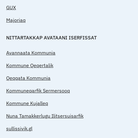
GUX
Majoriaq
NITTARTAKKAP AVATAANI ISERFISSAT
Avannaata Kommunia
Kommune Qeqertalik
Qeqqata Kommunia
Kommuneqarfik Sermersooq
Kommune Kujalleq
Nuna Tamakkerlugu Ilitsersuisarfik
sullissivik.gl