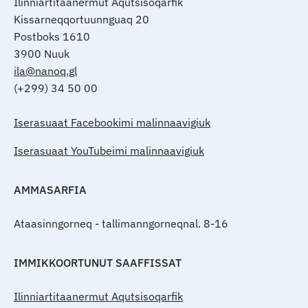
Ilinniartitaanermut Aqutsisoqarfik
Kissarneqqortuunnguaq 20
Postboks 1610
3900 Nuuk
ila@nanoq.gl
(+299) 34 50 00
Iserasuaat Facebookimi malinnaavigiuk
Iserasuaat YouTubeimi malinnaavigiuk
AMMASARFIA
Ataasinngorneq - tallimanngorneqnal. 8-16
IMMIKKOORTUNUT SAAFFISSAT
Ilinniartitaanermut Aqutsisoqarfik