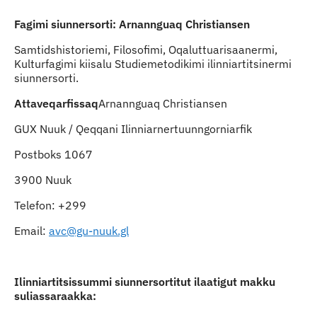
Fagimi siunnersorti: Arnannguaq Christiansen
Samtidshistoriemi, Filosofimi, Oqaluttuarisaanermi,
Kulturfagimi kiisalu Studiemetodikimi ilinniartitsinermi
siunnersorti.
Attaveqarfissaq
Arnannguaq Christiansen
GUX Nuuk / Qeqqani Ilinniarnertuunngorniarfik
Postboks 1067
3900 Nuuk
Telefon: +299
Email:
avc@gu-nuuk.gl
Ilinniartitsissummi siunnersortitut ilaatigut makku
suliassaraakka: