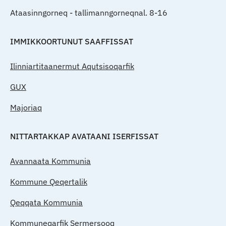
Ataasinngorneq - tallimanngorneqnal. 8-16
IMMIKKOORTUNUT SAAFFISSAT
Ilinniartitaanermut Aqutsisoqarfik
GUX
Majoriaq
NITTARTAKKAP AVATAANI ISERFISSAT
Avannaata Kommunia
Kommune Qeqertalik
Qeqqata Kommunia
Kommuneqarfik Sermersooq