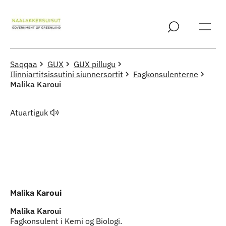
Imarisaanut ingerlaqqigit
Saqqaa
GUX
GUX pillugu
Ilinniartitsissutini siunnersortit
Fagkonsulenterne
Malika Karoui
Atuartiguk
Malika Karoui
Malika Karoui
Fagkonsulent i Kemi og Biologi.