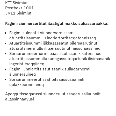
KTI Sisimiut
Postboks 1001
3911 Sisimiut
Fagimi siunnersortitut ilaatigut makku suliassaraakka:
Fagimi suleqatit siunnersornissaat
atuartitsissummillu ineriartortitseqataanissaq
Atuartitsissummi ilikkagassatut pilersaarutinut
atuartitsinermullu ilitsersuutinut nassuiaassineq
Soraarummeernermi paasissutissanik katersineq
atuartitsissummullu tunngassuteqartunik ilisimasanik
ingerlatitseqqiineq
Fagimi ilinniartitsissutissanik suliaqarnermi
siunnersuineq
Soraarummeerutissat pitsaassusaannik
qulakkeerinninneq
Apeqqutissaqarussi siunnersuutissaqarussiluunniit
allassinnaavusi