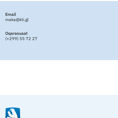
Email
maka@kti.gl
Oqarasuaat
(+299) 55 72 27
Qulaanu