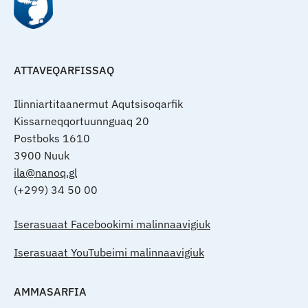
ATTAVEQARFISSAQ
Ilinniartitaanermut Aqutsisoqarfik
Kissarneqqortuunnguaq 20
Postboks 1610
3900 Nuuk
ila@nanoq.gl
(+299) 34 50 00
Iserasuaat Facebookimi malinnaavigiuk
Iserasuaat YouTubeimi malinnaavigiuk
AMMASARFIA