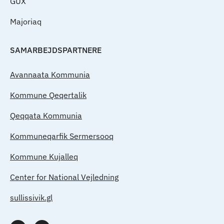
GUX
Majoriaq
SAMARBEJDSPARTNERE
Avannaata Kommunia
Kommune Qeqertalik
Qeqqata Kommunia
Kommuneqarfik Sermersooq
Kommune Kujalleq
Center for National Vejledning
sullissivik.gl