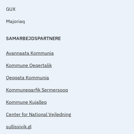
GUX
Majoriaq
SAMARBEJDSPARTNERE
Avannaata Kommunia
Kommune Qeqertalik
Qeqqata Kommunia
Kommuneqarfik Sermersooq
Kommune Kujalleq
Center for National Vejledning
sullissivik.gl