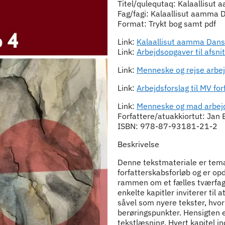
Titel/qulequtaq: Kalaallisut
Fag/fagi: Kalaallisut aamma 
Format: Trykt bog samt pdf
Link:
Kalaallisut aamma Dans
Link:
Arbejdsopgaver til afsn
Link:
Menneske og rejse arbejd
Link:
Arbejdsforslag til MV fo
Link:
Menneske og mad arbejd
Forfattere/atuakkiortut: Jan
ISBN: 978-87-93181-21-2
Beskrivelse
Denne tekstmateriale er tema
forfatterskabsforløb og er opd
rammen om et fælles tværfagli
enkelte kapitler inviterer til
såvel som nyere tekster, hvor
berøringspunkter. Hensigten e
tekstlæsning. Hvert kapitel i