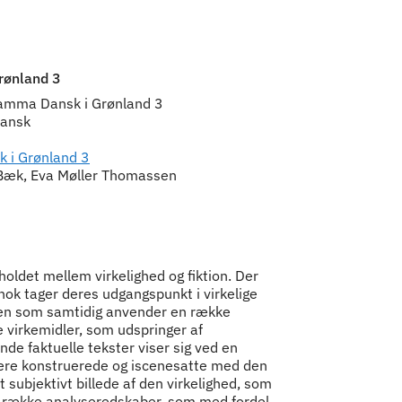
rønland 3
 aamma Dansk i Grønland 3
dansk
k i Grønland 3
 Bæk, Eva Møller Thomassen
holdet mellem virkelighed og fiktion. Der
ok tager deres udgangspunkt i virkelige
en som samtidig anvender en række
ke virkemidler, som udspringer af
nde faktuelle tekster viser sig ved en
ære konstruerede og iscenesatte med den
 subjektivt billede af den virkelighed, som
 række analyseredskaber, som med fordel