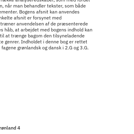
n, når man behandler tekster, som både
elementer. Bogens afsnit kan anvendes
kelte afsnit er forsynet med
m træner anvendelsen af de præsenterede
es håb, at arbejdet med bogens indhold kan
 til at trænge bagom den tilsyneladende
te genrer. Indholdet i denne bog er rettet
 fagene grønlandsk og dansk i 2.G og 3.G.
rønland 4