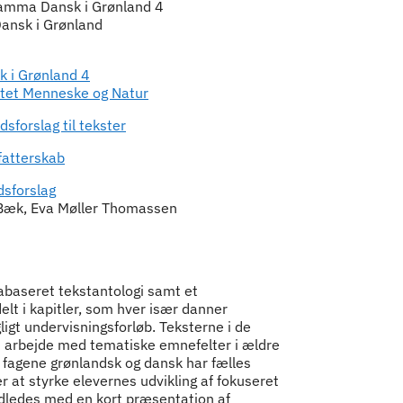
 aamma Dansk i Grønland 4
Dansk i Grønland
k i Grønland 4
ittet Menneske og Natur
sforslag til tekster
rfatterskab
sforslag
 Bæk, Eva Møller Thomassen
baseret tekstantologi samt et
elt i kapitler, som hver især danner
gt undervisningsforløb. Teksterne i de
 at arbejde med tematiske emnefelter i ældre
 fagene grønlandsk og dansk har fælles
r at styrke elevernes udvikling af fokuseret
ndledes med en kort præsentation af