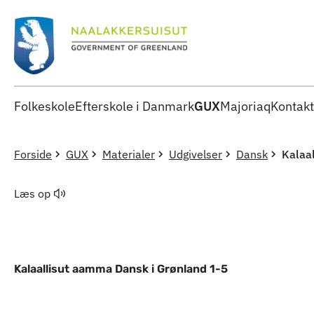
Folkeskole
Efterskole i Danmark
GUX
Majoriaq
Kontakt
Forside
GUX
Materialer
Udgivelser
Dansk
Kalaa
Læs op
Kalaallisut aamma Dansk i Grønland 1-5