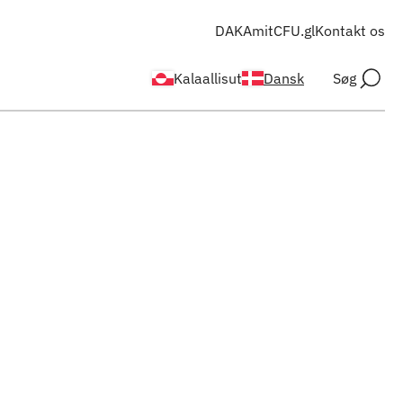
DAKA
mitCFU.gl
Kontakt os
Kalaallisut
Dansk
Søg