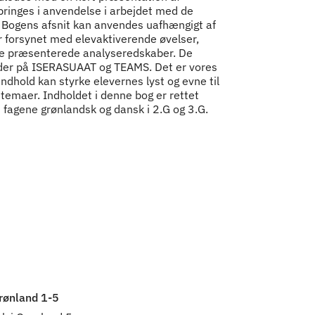
bringes i anvendelse i arbejdet med de
r. Bogens afsnit kan anvendes uafhængigt af
r forsynet med elevaktiverende øvelser,
e præsenterede analyseredskaber. De
sider på ISERASUAAT og TEAMS. Det er vores
ndhold kan styrke elevernes lyst og evne til
temaer. Indholdet i denne bog er rettet
 fagene grønlandsk og dansk i 2.G og 3.G.
rønland 1-5