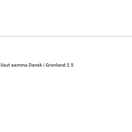
Spring til indholdssektion
llisut aamma Dansk i Gronland 1 5