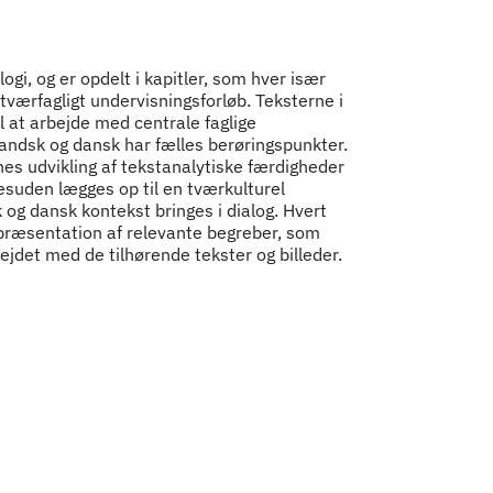
gi, og er opdelt i kapitler, som hver især
værfagligt undervisningsforløb. Teksterne i
il at arbejde med centrale faglige
andsk og dansk har fælles berøringspunkter.
nes udvikling af tekstanalytiske færdigheder
Desuden lægges op til en tværkulturel
 og dansk kontekst bringes i dialog. Hvert
 præsentation af relevante begreber, som
ejdet med de tilhørende tekster og billeder.