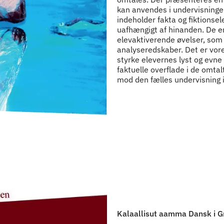
kan anvendes i undervisninge
indeholder fakta og fiktions
uafhængigt af hinanden. De en
elevaktiverende øvelser, so
analyseredskaber. Det er vor
styrke elevernes lyst og evne
faktuelle overflade i de omtal
mod den fælles undervisning i
Kalaallisut aamma Dansk i G