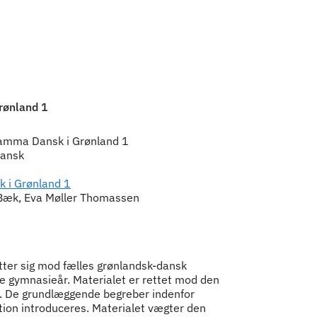
rønland 1
 aamma Dansk i Grønland 1
dansk
k i Grønland 1
 Bæk, Eva Møller Thomassen
tter sig mod fælles grønlandsk-dansk
te gymnasieår. Materialet er rettet mod den
G. De grundlæggende begreber indenfor
tion introduceres. Materialet vægter den