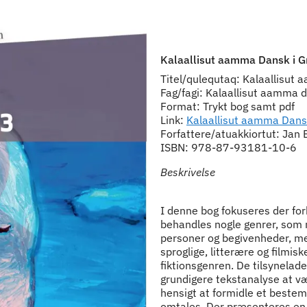
Kalaallisut aamma Dansk i G
Titel/qulequtaq: Kalaallisut
Fag/fagi: Kalaallisut aamma 
Format: Trykt bog samt pdf
Link:
Kalaallisut aamma Dans
Forfattere/atuakkiortut: Jan
ISBN: 978-87-93181-10-6
Beskrivelse
I denne bog fokuseres der for
behandles nogle genrer, som n
personer og begivenheder, m
sproglige, litterære og filmis
fiktionsgenren. De tilsynelade
grundigere tekstanalyse at v
hensigt at formidle et bestemt
omtales. Der præsenteres en