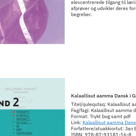
elevcentrerede tilgang til læri
afprøver og udvikler deres for
begreber.
Kalaallisut aamma Dansk i G
Titel/qulequtaq: Kalaallisut
Fag/fagi: Kalaallisut aamma 
Format: Trykt bog samt pdf
Link:
Kalaallisut aamma Dans
Forfattere/atuakkiortut: Jan
ISBN: 978-87-93181-16-8