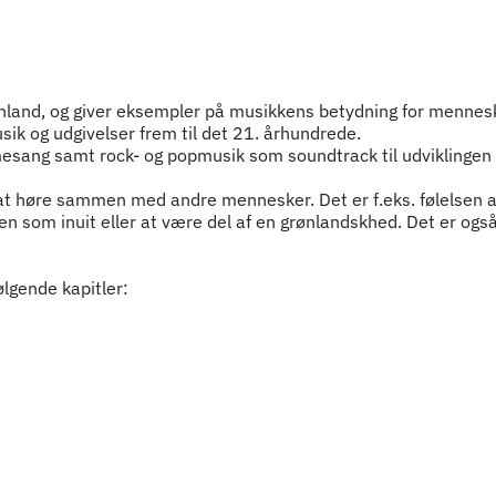
nland, og giver eksempler på musikkens betydning for mennesker
ik og udgivelser frem til det 21. århundrede.
esang samt rock- og popmusik som soundtrack til udviklingen
 at høre sammen med andre mennesker. Det er f.eks. følelsen af
en som inuit eller at være del af en grønlandskhed. Det er og
ølgende kapitler: