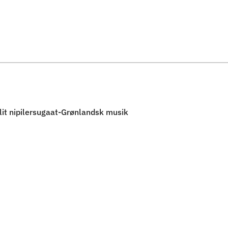
Spring til indholdssektion
lit nipilersugaat-Grønlandsk musik