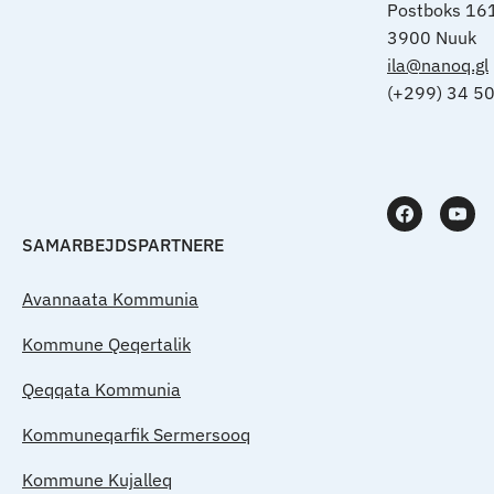
Postboks 16
3900 Nuuk
ila@nanoq.gl
(+299) 34 5
SAMARBEJDSPARTNERE
Avannaata Kommunia
Kommune Qeqertalik
Qeqqata Kommunia
Kommuneqarfik Sermersooq
Kommune Kujalleq