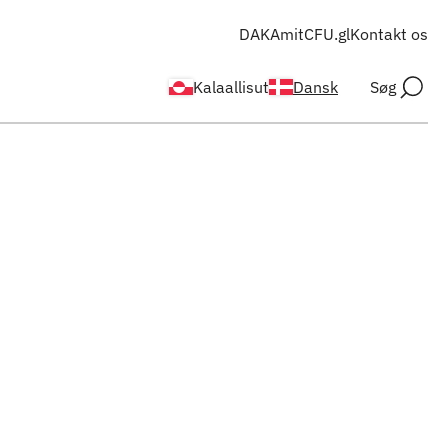
DAKA
mitCFU.gl
Kontakt os
Kalaallisut
Dansk
Søg