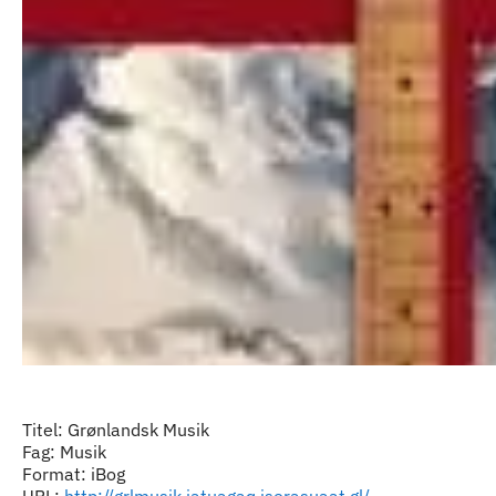
Titel: Grønlandsk Musik
Fag: Musik
Format: iBog
URL:
http://grlmusik.iatuagaq.iserasuaat.gl/