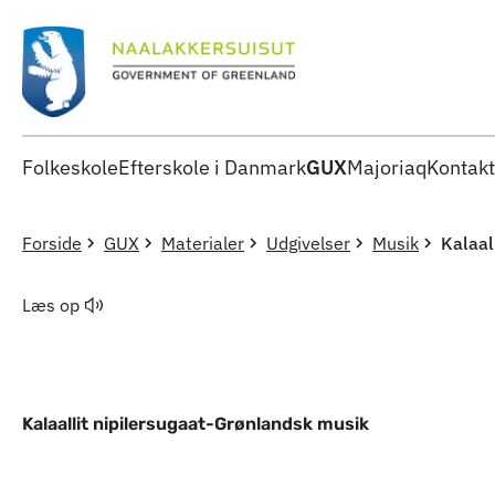
Folkeskole
Efterskole i Danmark
GUX
Majoriaq
Kontakt
Forside
GUX
Materialer
Udgivelser
Musik
Kalaal
Læs op
Kalaallit nipilersugaat-Grønlandsk musik