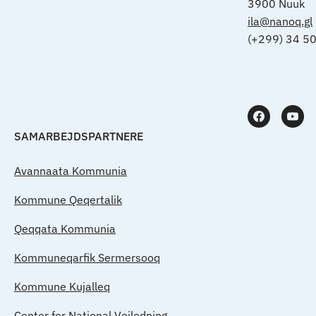
3900 Nuuk
ila@nanoq.gl
(+299) 34 5
SAMARBEJDSPARTNERE
Avannaata Kommunia
Kommune Qeqertalik
Qeqqata Kommunia
Kommuneqarfik Sermersooq
Kommune Kujalleq
Center for National Vejledning