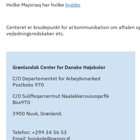
Hvilke Majoriaq har hvilke
bygder
Centeret er knudepunkt for al kommunikation om aftalen og
vejledningsredskaber etc.
Grønlandsk Center for Danske Højskoler
C/O Departementet for Arbejdsmarked
Postboks 970
C/O Suliffeqarnermut Naalakkersuisoqarfik
Box970
3900 Nuuk, Grønland.
Telefon: +299 34 56 53
Email: hojskole@nanoq.gl