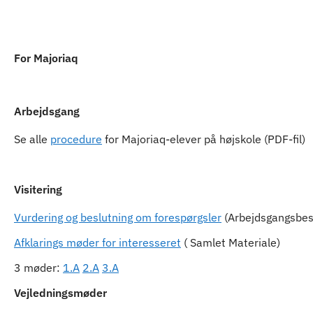
Indhold
For Majoriaq
Arbejdsgang
Se alle
procedure
for Majoriaq-elever på højskole (PDF-fil)
Visitering
Vurdering og beslutning om forespørgsler
(Arbejdsgangsbes
Afklarings møder for interesseret
( Samlet Materiale)
3 møder:
1.A
2.A
3.A
Vejledningsmøder