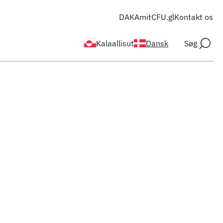
DAKA
mitCFU.gl
Kontakt os
Kalaallisut
Dansk
Søg