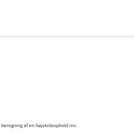
Spring til indholdssektion
l beregning af en højskoleophold mv.