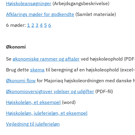
Højskoleansøgninger
(Arbejdsgangsbeskrivelse)
Afklarings møder for godkendte
(Samlet materiale)
6 møder:
1
2
3
4
5
6
Økonomi
Se
økonomiske rammer og aftaler
ved højskoleophold (PDF-f
Brug dette
skema
til beregning af en højskoleophold (excel-f
Økonomi flow
for Majoriaq højskoleordningen med danske hø
Økonomioversigtover ydelser og udgifter
(PDF-fil)
Højskoleløn, et eksempel
(word)
Højskoleløn, juleferieløn, et eksempel
Vejledning til juleferieløn