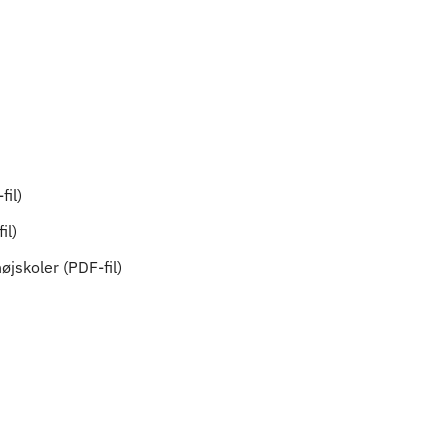
il)
il)
jskoler (PDF-fil)