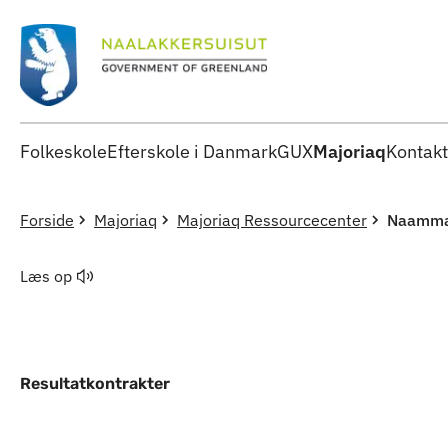
Folkeskole
Efterskole i Danmark
GUX
Majoriaq
Kontakt
Forside
Majoriaq
Majoriaq Ressourcecenter
Naammas
Læs op
Resultatkontrakter