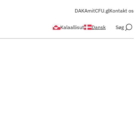
DAKA
mitCFU.gl
Kontakt os
Kalaallisut
Dansk
Søg