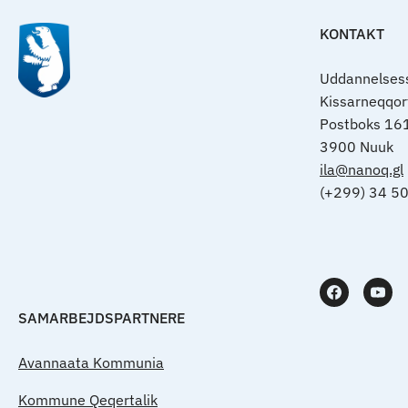
KONTAKT
Uddannelsess
Kissarneqqo
Postboks 16
3900 Nuuk
ila@nanoq.gl
(+299) 34 5
SAMARBEJDSPARTNERE
Avannaata Kommunia
Kommune Qeqertalik