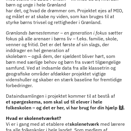
børn og unge i hele Grønland
har det, og hvad de drømmer om. Projektet ejes af MIO,
og målet er at skabe ny viden, som kan bruges til at
styrke børns trivsel og rettigheder i Grønland.
Grønlands børnestemmer – en generation i fokus
sætter
fokus på alle arenaer i børns liv – f.eks. familie, skole,
venner og fritid. Det er det første af sin slags, der
inddrager en hel generation af
skolebørn – også dem, der sjældent bliver hørt, som
børn med særlige behov og børn fra svært tilgængelige
samfund. Ved at indsamle data fra alle klassetrin og
geografiske områder afdækker projektet vigtige
videnshuller og skaber en stærk baseline for fremtidige
forbedringer.
Dataindsamlingen i projektet kommer til at bestå af
et spørgeskema, som skal ud til elever i hele
folkeskolen – og det er her, vi har brug for din hjælp 🙌.
Hvad er skolenetværket?
Vi er i gang med at etablere et
skolenetværk
med lærere
fra alle folkeskoler i hele landet. Som medlem af