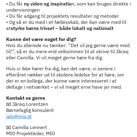
• Du får
ny viden og inspiratio
n, som kan bruges direkte i
undervisningen
• Du får adgang til projektets resultater og metoder
• Og så er du med i et fællesskab, der kan være med til
at
styrke børns trivsel – både lokalt og nationalt
Kunne det være noget for dig?
Hvis du allerede nu tænker: “Det vil jeg gerne være med
til!”, så er du mere end velkommen til at skrive til Jâraq
eller Camilla. Vi vil meget gerne høre fra dig.
Hvis vi ikke hører fra dig, kan det være, vi senere i
efteråret rækker ud til skolens ledelse for at høre, om
der er en kollega, der kunne være interesseret i at
deltage i netværket – vi vil meget erne have jer med.
Kontakt os gerne
📧 Jâraq Lorentzen
Børnefaglig konsulent
jalo@mio.gl
📧 Camilla Lennert
MIO Projektleder, MIO