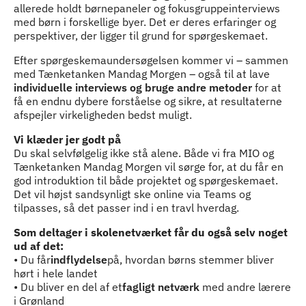
allerede holdt børnepaneler og fokusgruppeinterviews
med børn i forskellige byer. Det er deres erfaringer og
perspektiver, der ligger til grund for spørgeskemaet.
Efter spørgeskemaundersøgelsen kommer vi – sammen
med Tænketanken Mandag Morgen – også til at lave
individuelle interviews og bruge andre metoder
for at
få en endnu dybere forståelse og sikre, at resultaterne
afspejler virkeligheden bedst muligt.
Vi klæder jer godt på
Du skal selvfølgelig ikke stå alene. Både vi fra MIO og
Tænketanken Mandag Morgen vil sørge for, at du får en
god introduktion til både projektet og spørgeskemaet.
Det vil højst sandsynligt ske online via Teams og
tilpasses, så det passer ind i en travl hverdag.
Som deltager i skolenetværket får du også selv noget
ud af det:
• Du får
indflydelse
på, hvordan børns stemmer bliver
hørt i hele landet
• Du bliver en del af et
fagligt netværk
med andre lærere
i Grønland