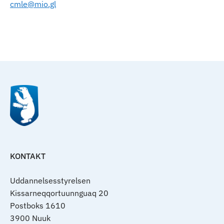
cmle@mio.gl
Til top
KONTAKT
Uddannelsesstyrelsen
Kissarneqqortuunnguaq 20
Postboks 1610
3900 Nuuk