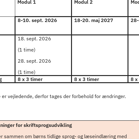
Modul 1
Modul 2
Mod
8-10. sept. 2026
18-20. maj 2027
28-
18. sept. 2026
(1 time)
28. sept. 2026
(1 time)
g
8 x 3 timer
8 x 3 timer
8 x
er vejledende, derfor tages der forbehold for ændringer.
inger for skriftsprogsudvikling
er sammen om børns tidlige sprog- og læseindlæring med