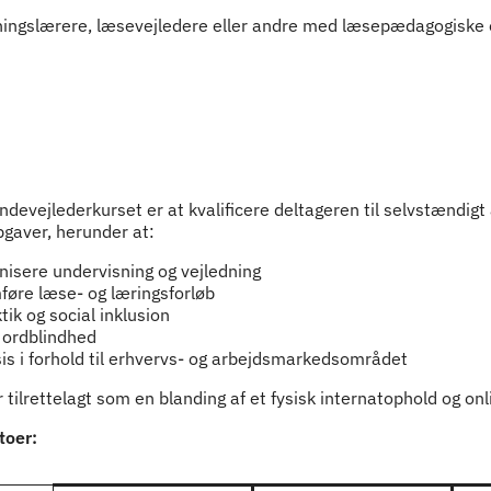
ningslærere, læsevejledere eller andre med læsepædagogiske 
devejlederkurset er at kvalificere deltageren til selvstændigt
gaver, herunder at:
nisere undervisning og vejledning
føre læse- og læringsforløb
ik og social inklusion
 ordblindhed
is i forhold til erhvervs- og arbejdsmarkedsområdet
 tilrettelagt som en blanding af et fysisk internatophold og on
toer: