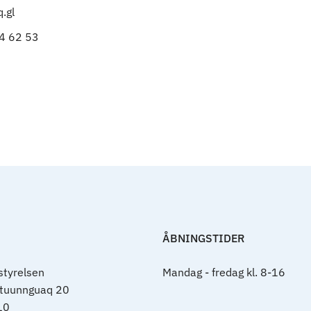
.gl
34 62 53
ÅBNINGSTIDER
tyrelsen
Mandag - fredag kl. 8-16
rtuunnguaq 20
10