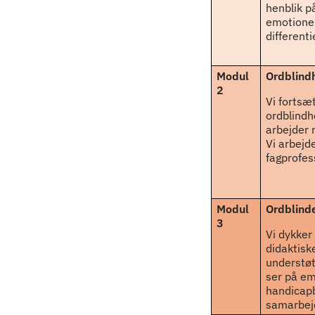
henblik på
emotionell
different
Modul
Ordblind
2
Vi fortsæ
ordblindh
arbejder 
Vi arbejd
fagprofes
Modul
Ordblinde
3
Vi dykker
didaktisk
understøt
ser på emo
handicapb
samarbej