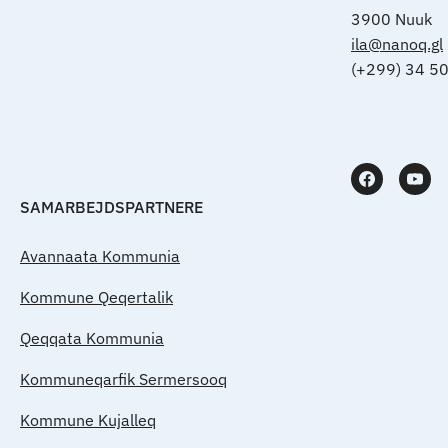
3900 Nuuk
ila@nanoq.gl
(+299) 34 5
SAMARBEJDSPARTNERE
Avannaata Kommunia
Kommune Qeqertalik
Qeqqata Kommunia
Kommuneqarfik Sermersooq
Kommune Kujalleq