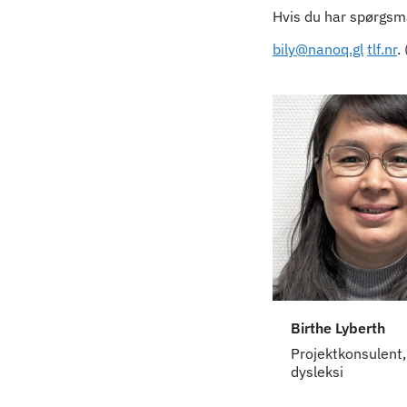
Hvis du har spørgsmå
bily@nanoq.gl
tlf.nr
.
Birthe Lyberth
Projektkonsulent,
dysleksi