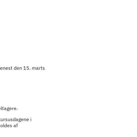
 senest den 15. marts
eltagere.
 kursusdagene i
oldes af