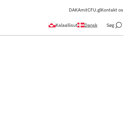
DAKA
mitCFU.gl
Kontakt os
Kalaallisut
Dansk
Søg