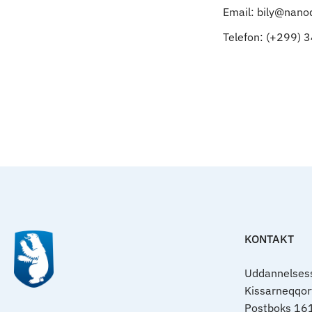
Email: bily@nanoq
Telefon: (+299) 
KONTAKT
Uddannelsess
Kissarneqqo
Postboks 16