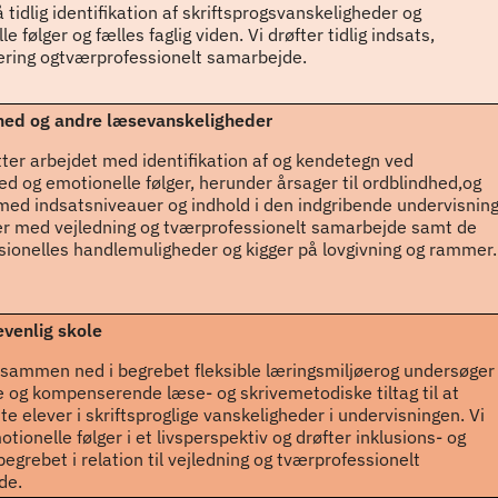
 tidlig identifikation af skriftsprogsvanskeligheder og
e følger og fælles faglig viden. Vi drøfter tidlig indsats,
iering ogtværprofessionelt samarbejde.
hed og andre læsevanskeligheder
tter arbejdet med identifikation af og kendetegn ved
ed og emotionelle følger, herunder årsager til ordblindhed,og
med indsatsniveauer og indhold i den indgribende undervisning
er med vejledning og tværprofessionelt samarbejde samt de
sionelles handlemuligheder og kigger på lovgivning og rammer.
venlig skole
 sammen ned i begrebet fleksible læringsmiljøerog undersøger
e og kompenserende læse- og skrivemetodiske tiltag til at
te elever i skriftsproglige vanskeligheder i undervisningen. Vi
tionelle følger i et livsperspektiv og drøfter inklusions- og
egrebet i relation til vejledning og tværprofessionelt
de.