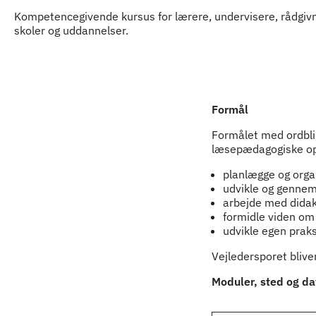
Kompetencegivende kursus for lærere, undervisere, rådgiv
skoler og uddannelser.
Indhold
Formål
Formålet med ordblin
læsepædagogiske op
planlægge og orga
udvikle og gennem
arbejde med didakt
formidle viden om
udvikle egen praks
Vejledersporet bliver
Moduler, sted og da