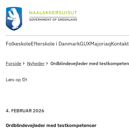
Folkeskole
Efterskole i Danmark
GUX
Majoriaq
Kontakt
Forside
Nyheder
Ordblindevejleder med testkompeten
Læs op
4. FEBRUAR 2026
Ordblindevejleder med testkompetencer