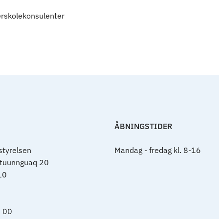
erskolekonsulenter
ÅBNINGSTIDER
tyrelsen
Mandag - fredag kl. 8-16
rtuunnguaq 20
10
0 00