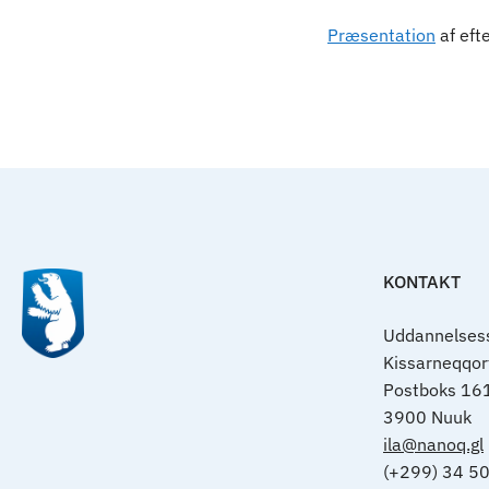
Indhold
Præsentation
af eft
KONTAKT
Uddannelsess
Kissarneqqo
Postboks 16
3900 Nuuk
ila@nanoq.gl
(+299) 34 5