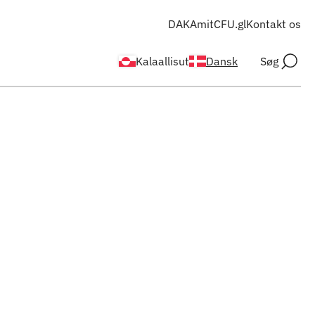
DAKA
mitCFU.gl
Kontakt os
Kalaallisut
Dansk
Søg