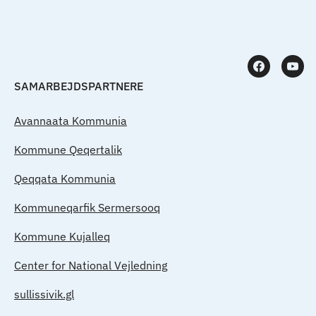
SAMARBEJDSPARTNERE
Avannaata Kommunia
Kommune Qeqertalik
Qeqqata Kommunia
Kommuneqarfik Sermersooq
Kommune Kujalleq
Center for National Vejledning
sullissivik.gl