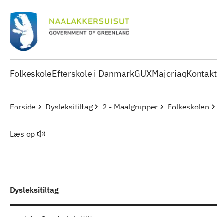
Folkeskole
Efterskole i Danmark
GUX
Majoriaq
Kontakt
Forside
Dysleksitiltag
2 - Maalgrupper
Folkeskolen
Læs op
Dysleksitiltag