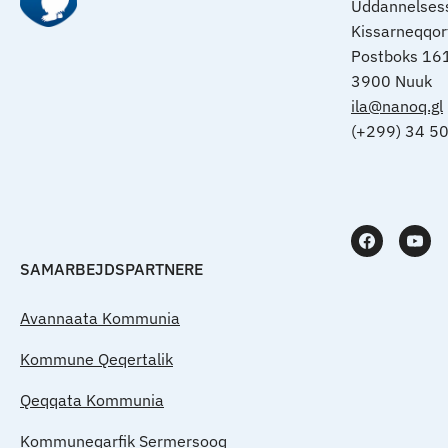
Uddannelsess
Kissarneqqo
Postboks 16
3900 Nuuk
ila@nanoq.gl
(+299) 34 5
SAMARBEJDSPARTNERE
Avannaata Kommunia
Kommune Qeqertalik
Qeqqata Kommunia
Kommuneqarfik Sermersooq