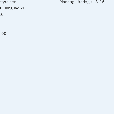
tyrelsen
Mandag - fredag kl. 8-16
rtuunnguaq 20
10
0 00