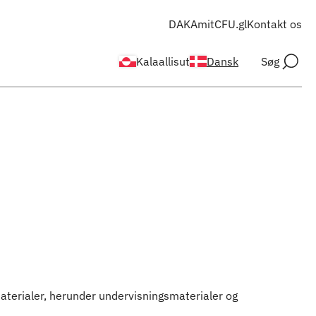
DAKA
mitCFU.gl
Kontakt os
Kalaallisut
Dansk
Søg
aterialer, herunder undervisningsmaterialer og