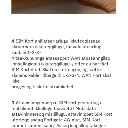
4.
SIM Kort anillatseriarlugu ikkuteqqissaaq
skruernera ikkuteqqillugu, taavalu atuarfiup
kaabilii 1-2-3-
4 taakkununnga atassapput WAN atussanngilaq
innaallagiaalu ikkuteqqillugu. / efter du har fået
SIM Kortet ud. Skal du sætte igen, og sætte
skolens kabler tilbage til 1-2-3-4, WAN Port skal
ikke
bruges og tilslutte strømkabel.
5.
Attavininngitsoorpat SIM kort peeriarlugu
mobiilimut ikkullugu taava 4G/ Mobildata
attavininnersoq misilillugu, attavinippat SIM Kort
uterteqqissaaq Fortigate 4G-mut, SIM Kort
ammut sammissaaq: Asseq kingulleq takuguk