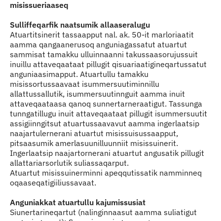
misissueriaaseq
Sulliffeqarfik naatsumik allaaseralugu
Atuartitsinerit tassaapput nal. ak. 50-it marloriaatit
aamma qangaanerusoq anguniagassatut atuartut
sammisat tamakku ulluinnaanni takussaasorujussuit
inuillu attaveqaataat pillugit qisuariaatigineqartussatut
anguniaasimapput. Atuartullu tamakku
misissortussaavaat isummersuutiminnillu
allattussallutik, isummersuutinnguit aamma inuit
attaveqaataasa qanoq sunnertarneraatigut. Tassunga
tunngatillugu inuit attaveqaataat pillugit isummersuutit
assigiinngitsut atuartussaavavut aamma ingerlaatsip
naajartulernerani atuartut misissuisussaapput,
pitsaasumik amerlasuunilluunniit misissuinerit.
Ingerlaatsip naajartornerani atuartut angusatik pillugit
allattariarsorlutik suliassaqarput.
Atuartut misissuinerminni apeqqutissatik namminneq
oqaaseqatigiiliussavaat.
Anguniakkat atuartullu kajumissusiat
Siunertarineqartut (nalinginnaasut aamma suliatigut