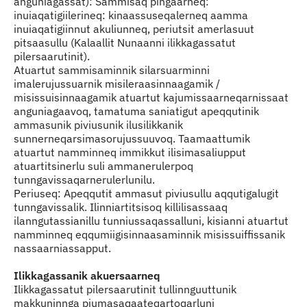
anguniagassat): Sammisaq pingaarneq:
inuiaqatigiilerineq: kinaassuseqalerneq aamma
inuiaqatigiinnut akuliunneq, periutsit amerlasuut
pitsaasullu (Kalaallit Nunaanni ilikkagassatut
pilersaarutinit).
Atuartut sammisaminnik silarsuarminni
imalerujussuarnik misileraasinnaagamik /
misissuisinnaagamik atuartut kajumissaarneqarnissaat
anguniagaavoq, tamatuma saniatigut apeqqutinik
ammasunik piviusunik ilusilikkanik
sunnerneqarsimasorujussuuvoq. Taamaattumik
atuartut namminneq immikkut ilisimasaliupput
atuartitsinerlu suli ammanerulerpoq
tunngavissaqarnerulerlunilu.
Periuseq: Apeqqutit ammasut piviusullu aqqutigalugit
tunngavissalik. Ilinniartitsisoq killilisassaaq
ilanngutassianillu tunniussaqassalluni, kisianni atuartut
namminneq eqqumiigisinnaasaminnik misissuiffissanik
nassaarniassapput.
Ilikkagassanik akuersaarneq
Ilikkagassatut pilersaarutinit tullinnguuttunik
makkuninnga piumasaqaateqartoqarluni