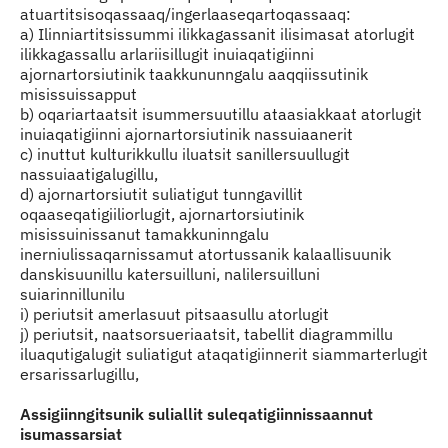
atuartitsisoqassaaq/ingerlaaseqartoqassaaq:
a) Ilinniartitsissummi ilikkagassanit ilisimasat atorlugit
ilikkagassallu arlariisillugit inuiaqatigiinni
ajornartorsiutinik taakkununngalu aaqqiissutinik
misissuissapput
b) oqariartaatsit isummersuutillu ataasiakkaat atorlugit
inuiaqatigiinni ajornartorsiutinik nassuiaanerit
c) inuttut kulturikkullu iluatsit sanillersuullugit
nassuiaatigalugillu,
d) ajornartorsiutit suliatigut tunngavillit
oqaaseqatigiiliorlugit, ajornartorsiutinik
misissuinissanut tamakkuninngalu
inerniulissaqarnissamut atortussanik kalaallisuunik
danskisuunillu katersuilluni, nalilersuilluni
suiarinnillunilu
i) periutsit amerlasuut pitsaasullu atorlugit
j) periutsit, naatsorsueriaatsit, tabellit diagrammillu
iluaqutigalugit suliatigut ataqatigiinnerit siammarterlugit
ersarissarlugillu,
Assigiinngitsunik suliallit suleqatigiinnissaannut
isumassarsiat