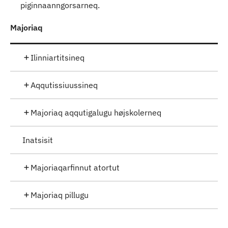
piginnaanngorsarneq.
Majoriaq
Ilinniartitsineq
Aqqutissiuussineq
Majoriaq aqqutigalugu højskolerneq
Inatsisit
Majoriaqarfinnut atortut
Majoriaq pillugu