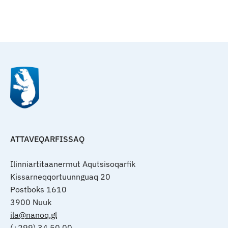
Qulaanu
ATTAVEQARFISSAQ
Ilinniartitaanermut Aqutsisoqarfik
Kissarneqqortuunnguaq 20
Postboks 1610
3900 Nuuk
ila@nanoq.gl
(+299) 34 50 00