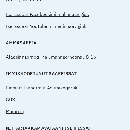
Iserasuaat Facebookimi malinnaavigiuk
Iserasuaat YouTubeimi malinnaavigiuk
AMMASARFIA
Ataasinngorneq - tallimanngorneqnal. 8-16
IMMIKKOORTUNUT SAAFFISSAT
Ilinniartitaanermut Aqutsisoqarfik
GUX
Majoriaq
NITTARTAKKAP AVATAANI ISERFISSAT