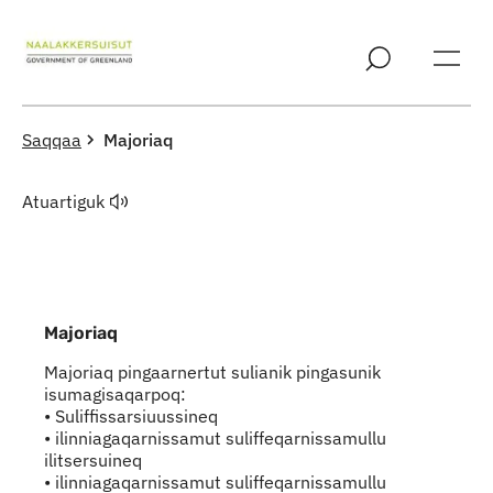
Imarisaanut ingerlaqqigit
Saqqaa
Majoriaq
Atuartiguk
Majoriaq
Majoriaq pingaarnertut sulianik pingasunik
isumagisaqarpoq:
• Suliffissarsiuussineq
• ilinniagaqarnissamut suliffeqarnissamullu
ilitsersuineq
• ilinniagaqarnissamut suliffeqarnissamullu