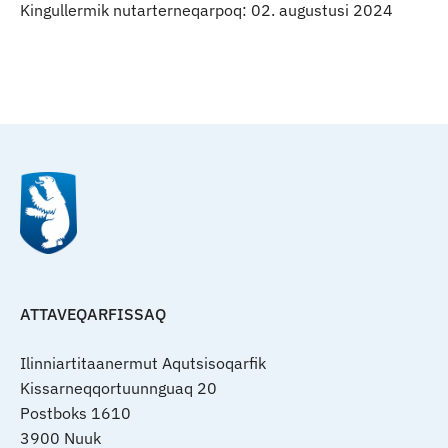
Kingullermik nutarterneqarpoq: 02. augustusi 2024
Qulaanu
ATTAVEQARFISSAQ
Ilinniartitaanermut Aqutsisoqarfik
Kissarneqqortuunnguaq 20
Postboks 1610
3900 Nuuk