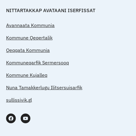
NITTARTAKKAP AVATAANI ISERFISSAT
Avannaata Kommunia
Kommune Qeqertalik
Qeqqata Kommunia
Kommuneqarfik Sermersooq
Kommune Kujalleq
Nuna Tamakkerlugu Ilitsersuisarfik
sullissivik.gl