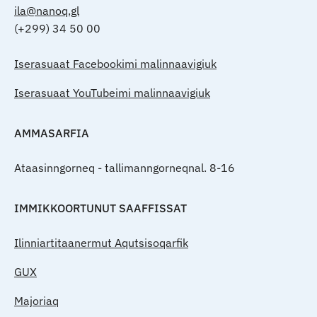
ila@nanoq.gl
(+299) 34 50 00
Iserasuaat Facebookimi malinnaavigiuk
Iserasuaat YouTubeimi malinnaavigiuk
AMMASARFIA
Ataasinngorneq - tallimanngorneqnal. 8-16
IMMIKKOORTUNUT SAAFFISSAT
Ilinniartitaanermut Aqutsisoqarfik
GUX
Majoriaq