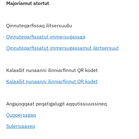
Majoriamut atortut
Qinnuteqarfissaq ilitsersuullu
Qinnuteqarfissatut immersugassaq
Qinnuteqarfissatut immersugassamut ilertsersuut
Kalaallit nunaanni ilinniarfinnut QR kodet
Kalaallit nunaanni ilinniarfinnut QR kodet
Angajoqqaat peqatigalugit aqqutissiuussineq
Quppersagaq
Sulerisaaseq