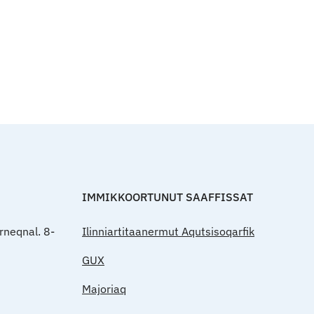
Qulaanut
IMMIKKOORTUNUT SAAFFISSAT
rneqnal. 8-
Ilinniartitaanermut Aqutsisoqarfik
GUX
Majoriaq