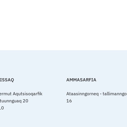
FISSAQ
AMMASARFIA
nermut Aqutsisoqarfik
Ataasinngorneq - tallimanngo
rtuunnguaq 20
16
10