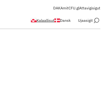
DAKA
mitCFU.gl
Attavigisigut
Kalaallisut
Dansk
Ujaasigit