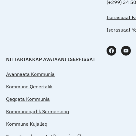
(+299) 34 5
Iserasuaat F
Iserasuaat Y
NITTARTAKKAP AVATAANI ISERFISSAT
Avannaata Kommunia
Kommune Qeqertalik
Qeqqata Kommunia
Kommuneqarfik Sermersooq
Kommune Kujalleq