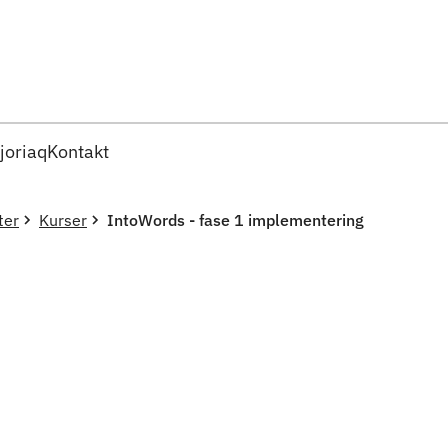
Imarisaanut ingerlaqqigit
joriaq
Kontakt
ter
Kurser
IntoWords - fase 1 implementering