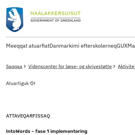
Meeqqat atuarfiat
Danmarkimi efterskolerneq
GUX
Ma
Saqqaa
Videnscenter for læse- og skrivestøtte
Aktivite
Atuartiguk
ATTAVEQARFISSAQ
IntoWords - fase 1 implementering