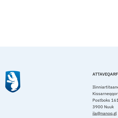
ATTAVEQAR
Ilinniartitaa
Kissarneqqo
Postboks 16
3900 Nuuk
ila@nanoq.gl