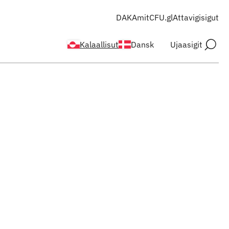
DAKA
mitCFU.gl
Attavigisigut
Kalaallisut
Dansk
Ujaasigit