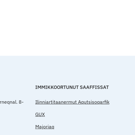
Qulaanut
IMMIKKOORTUNUT SAAFFISSAT
rneqnal. 8-
Ilinniartitaanermut Aqutsisoqarfik
GUX
Majoriaq