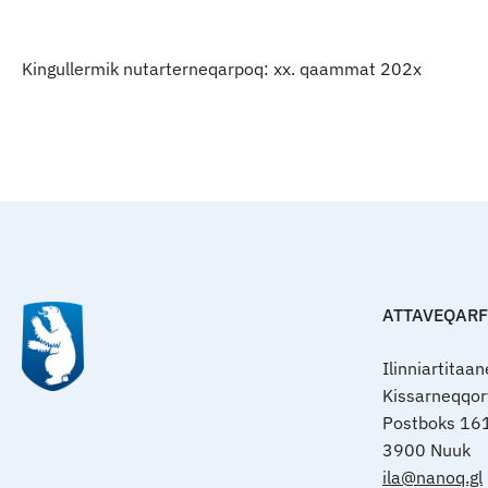
Indhold
Kingullermik nutarterneqarpoq: xx. qaammat 202x
ATTAVEQAR
Ilinniartitaa
Kissarneqqo
Postboks 16
3900 Nuuk
ila@nanoq.gl