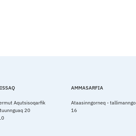
FISSAQ
AMMASARFIA
nermut Aqutsisoqarfik
Ataasinngorneq - tallimanngo
rtuunnguaq 20
16
10