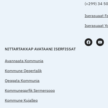
(+299) 34 5
Iserasuaat F
Iserasuaat Y
NITTARTAKKAP AVATAANI ISERFISSAT
Avannaata Kommunia
Kommune Qeqertalik
Qeqqata Kommunia
Kommuneqarfik Sermersooq
Kommune Kujalleq