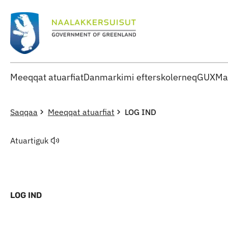
Meeqqat atuarfiat
Danmarkimi efterskolerneq
GUX
Ma
Saqqaa
Meeqqat atuarfiat
LOG IND
Atuartiguk
LOG IND