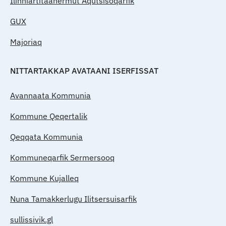
Ilinniartitaanermut Aqutsisoqarfik
GUX
Majoriaq
NITTARTAKKAP AVATAANI ISERFISSAT
Avannaata Kommunia
Kommune Qeqertalik
Qeqqata Kommunia
Kommuneqarfik Sermersooq
Kommune Kujalleq
Nuna Tamakkerlugu Ilitsersuisarfik
sullissivik.gl