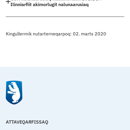
Ilinniarfiit akimorlugit nalunaarusiaq
Kingullermik nutarterneqarpoq: 02. marts 2020
Qulaanu
ATTAVEQARFISSAQ