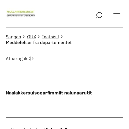
Imarisaanut ingerlaqqigit
Saqqaa
GUX
Inatsisit
Meddelelser fra departementet
Atuartiguk
Naalakkersuisoqarfimmiit nalunaarutit
Indhold