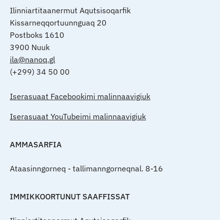
Ilinniartitaanermut Aqutsisoqarfik
Kissarneqqortuunnguaq 20
Postboks 1610
3900 Nuuk
ila@nanoq.gl
(+299) 34 50 00
Iserasuaat Facebookimi malinnaavigiuk
Iserasuaat YouTubeimi malinnaavigiuk
AMMASARFIA
Ataasinngorneq - tallimanngorneqnal. 8-16
IMMIKKOORTUNUT SAAFFISSAT