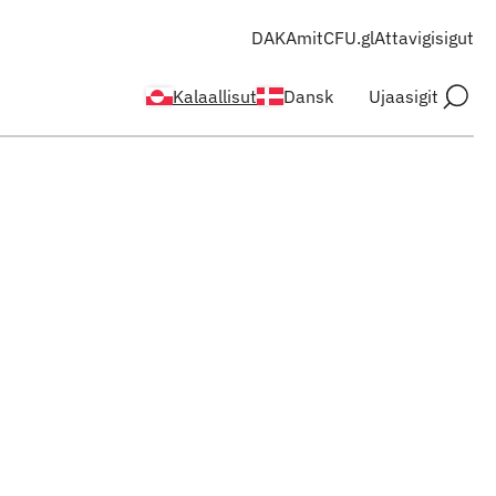
DAKA
mitCFU.gl
Attavigisigut
Kalaallisut
Dansk
Ujaasigit