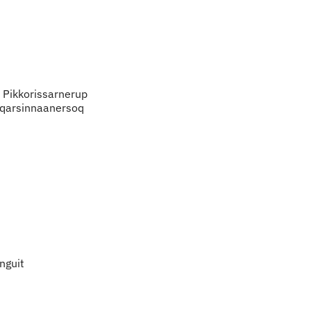
. Pikkorissarnerup
eqarsinnaanersoq
nguit