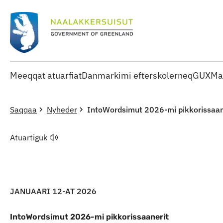
Meeqqat atuarfiat
Danmarkimi efterskolerneq
GUX
Ma
Saqqaa
Nyheder
IntoWordsimut 2026-mi pikkorissaan
Atuartiguk
JANUAARI 12-AT 2026
IntoWordsimut 2026-mi pikkorissaanerit