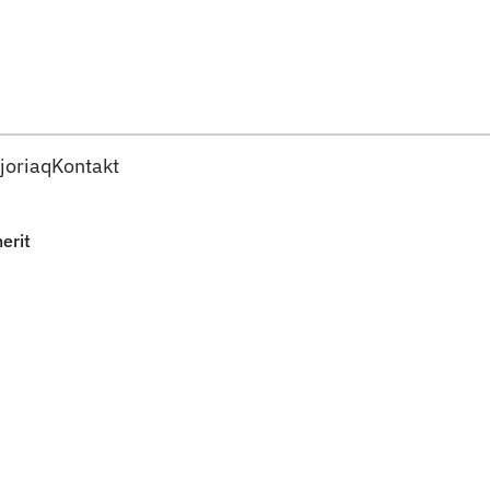
Imarisaanut ingerlaqqigit
joriaq
Kontakt
erit