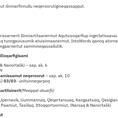
t ilinniarfinnullu neqeroorutigineqassapput.
issarnerit Ilinniartitaanermut Aqutsisoqarfiup ingerlatissavai
aq tunngaviusumik atuisinnaanermut, IntoWords qanoq atorn
 pingaarnertut sammineqassallutik.
 illoqarfigisami
& Nanortalik) – sap. ak. 6
 9
arnissamut neqeroorut
– sap. ak. 10
i)
03/03
- unitsinneqarpoq
artitsinerit
(Meeqqat atuarfii)
 Upernavik, Uummannaq, Qeqertarsuaq, Kangaatsiaq, Qasigian
, Paamiut, Tasiilaq, Ittoqqortoormiut, (Narsaq & Nanortalik)
ut