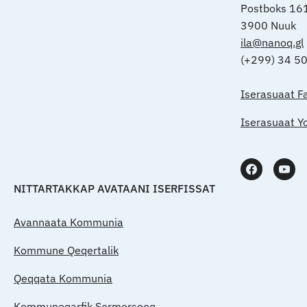
Postboks 16
3900 Nuuk
ila@nanoq.gl
(+299) 34 5
Iserasuaat F
Iserasuaat Y
NITTARTAKKAP AVATAANI ISERFISSAT
Avannaata Kommunia
Kommune Qeqertalik
Qeqqata Kommunia
Kommuneqarfik Sermersooq