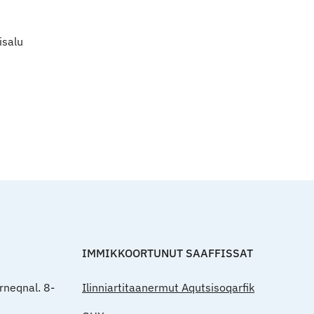
isalu
Qulaanut
IMMIKKOORTUNUT SAAFFISSAT
rneqnal. 8-
Ilinniartitaanermut Aqutsisoqarfik