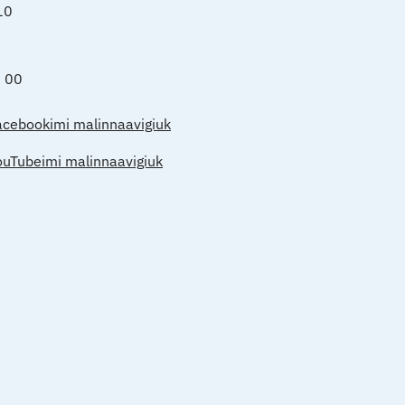
10
0 00
acebookimi malinnaavigiuk
ouTubeimi malinnaavigiuk