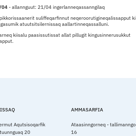
3/04
- allannguut: 21/04 ingerlanneqassanngilaq
ikkorissaanerit suliffeqarfinnut neqeroorutigineqalissapput ki
ngasumik atuutsitsilernissaq aallartinneqassalluni.
neq kiisalu paasissutissat allat pillugit kingusinnerusukkut
apput.
FISSAQ
AMMASARFIA
nermut Aqutsisoqarfik
Ataasinngorneq - tallimanngo
rtuunnguaq 20
16