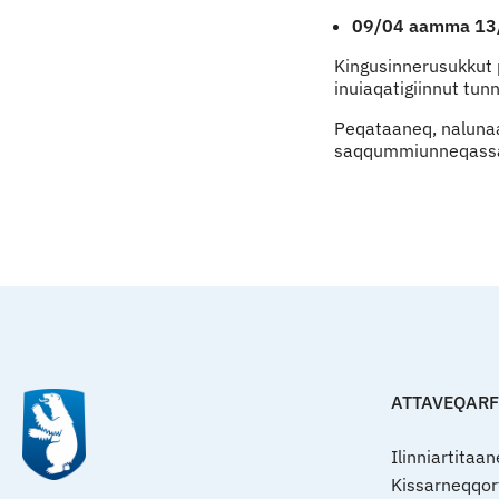
09/04 aamma 1
Kingusinnerusukkut p
inuiaqatigiinnut tun
Peqataaneq, nalunaar
saqqummiunneqass
ATTAVEQAR
Ilinniartitaa
Kissarneqqo