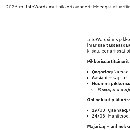
2026-mi IntoWordsimut pikkorissaanerit Meeqqat atuarfiinu
Indhold
IntoWordsimik pikkor
imarisaa tassaassa
kiisalu periarfissai
Pikkorissartitsinerit
Qaqortoq
(Narsaq 
Aasiaat
– sap. ak.
Nuummi pikkoriss
(Meeqqat atuarfi
Onlinekkut pikkoriss
19/03
: Qaanaaq,
24/03
: Maniitsoq
Majoriaq – onlinekk