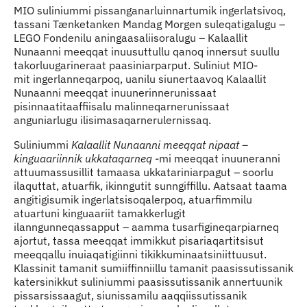
Indhold
MIO suliniummi pissanganarluinnartumik ingerlatsivoq,
tassani Tænketanken Mandag Morgen suleqatigalugu –
LEGO Fondenilu aningaasaliisoralugu – Kalaallit
Nunaanni meeqqat inuusuttullu qanoq innersut suullu
takorluugarineraat paasiniarparput. Suliniut MIO-
mit ingerlanneqarpoq, uanilu siunertaavoq Kalaallit
Nunaanni meeqqat inuunerinnerunissaat
pisinnaatitaaffiisalu malinneqarnerunissaat
anguniarlugu ilisimasaqarnerulernissaq.
Suliniummi
Kalaallit Nunaanni meeqqat nipaat –
kinguaariinnik ukkataqarneq
-mi meeqqat inuuneranni
attuumassusillit tamaasa ukkatariniarpagut – soorlu
ilaquttat, atuarfik, ikinngutit sunngiffillu. Aatsaat taama
angitigisumik ingerlatsisoqalerpoq, atuarfimmilu
atuartuni kinguaariit tamakkerlugit
ilanngunneqassapput – aamma tusarfigineqarpiarneq
ajortut, tassa meeqqat immikkut pisariaqartitsisut
meeqqallu inuiaqatigiinni tikikkuminaatsiniittuusut.
Klassinit tamanit sumiiffinniillu tamanit paasissutissanik
katersinikkut suliniummi paasissutissanik annertuunik
pissarsissaagut, siunissamilu aaqqiissutissanik