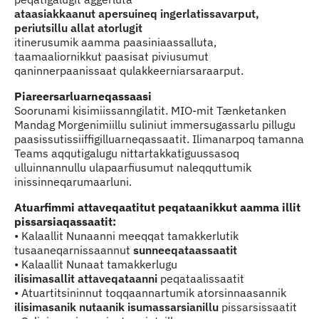
ataasiakkaanut apersuineq ingerlatissavarput,
periutsillu allat atorlugit
itinerusumik aamma paasiniaassalluta,
taamaaliornikkut paasisat piviusumut
qaninnerpaanissaat qulakkeerniarsaraarput.
Piareersarluarneqassaasi
Soorunami kisimiissanngilatit. MIO-mit Tænketanken
Mandag Morgenimiillu suliniut immersugassarlu pillugu
paasissutissiiffigilluarneqassaatit. Ilimanarpoq tamanna
Teams aqqutigalugu nittartakkatiguussasoq
ulluinnannullu ulapaarfiusumut naleqquttumik
inissinneqarumaarluni.
Atuarfimmi attaveqaatitut peqataanikkut aamma illit
pissarsiaqassaatit:
• Kalaallit Nunaanni meeqqat tamakkerlutik
tusaaneqarnissaannut
sunneeqataassaatit
• Kalaallit Nunaat tamakkerlugu
ilisimasallit attaveqataanni
peqataalissaatit
• Atuartitsininnut toqqaannartumik atorsinnaasannik
ilisimasanik nutaanik isumassarsianillu
pissarsissaatit