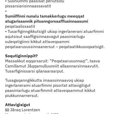
• Suliniummi paasisat periutsillu
pissarsiarisinnaassavatit
•
Sumiiffinni nunalu tamakkerlugu meeqqat
atugarisaannik pitsanngorsaaffiusinnaasumi
peqataalissaatit
• Tusarfiginngikkutsigit ukiap ingerlanerani atuarfimmi
aqutsisut saaffigisinnaavagut paasiniarlugu
suleqatigiinni kikkut attaveqaammi
peqataarusussinnaanersut – peqataatikkusoqaatsigit.
Soqutiginnippit?
Massakkut eqqarsaruit: ”Peqataarusunnaq!”, taava
Camillamut Jâqqamulluunniit allaannarsinnaavutit.
Tusarfiginissarsi qilanaaraarput.
Tusagaqanngikkutta imaassinnaavoq ukiap
ingerlanerami atuarfimmi pisortat attavigitigut
paasiniarlugu atuarfimmit attaveqaammut kikkut
piukkunnarnersut.
Attavigisigut
📧 Jâraq Lorentzen