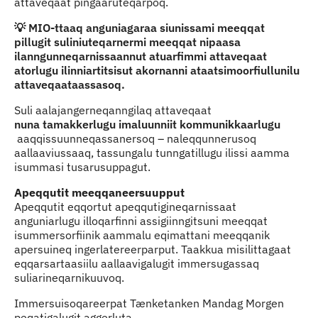
attaveqaat pingaaruteqarpoq.
💡 MIO-ttaaq anguniagaraa siunissami meeqqat
pillugit suliniuteqarnermi meeqqat nipaasa
ilanngunneqarnissaannut atuarfimmi attaveqaat
atorlugu ilinniartitsisut akornanni ataatsimoorfiullunilu
attaveqaataassasoq.
Suli aalajangerneqanngilaq attaveqaat
nuna tamakkerlugu imaluunniit kommunikkaarlugu
aaqqissuunneqassanersoq – naleqqunnerusoq
aallaaviussaaq, tassungalu tunngatillugu ilissi aamma
isummasi tusarusuppagut.
Apeqqutit meeqqaneersuupput
Apeqqutit eqqortut apeqqutigineqarnissaat
anguniarlugu illoqarfinni assigiinngitsuni meeqqat
isummersorfiinik aammalu eqimattani meeqqanik
apersuineq ingerlatereerparput. Taakkua misilittagaat
eqqarsartaasiilu aallaavigalugit immersugassaq
suliarineqarnikuuvoq.
Immersuisoqareerpat Tænketanken Mandag Morgen
peqatigalugit aggerluta