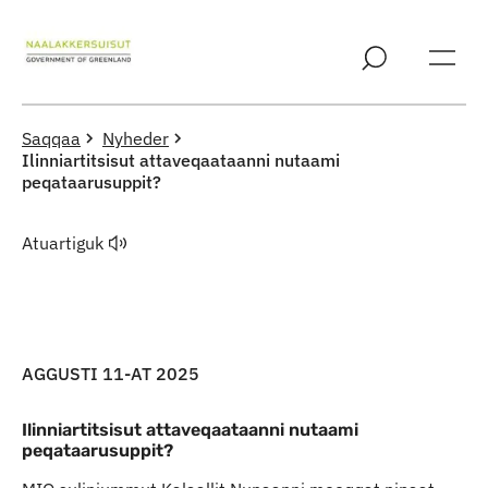
Imarisaanut ingerlaqqigit
Saqqaa
Nyheder
Ilinniartitsisut attaveqaataanni nutaami
peqataarusuppit?
Atuartiguk
AGGUSTI 11-AT 2025
Ilinniartitsisut attaveqaataanni nutaami
peqataarusuppit?