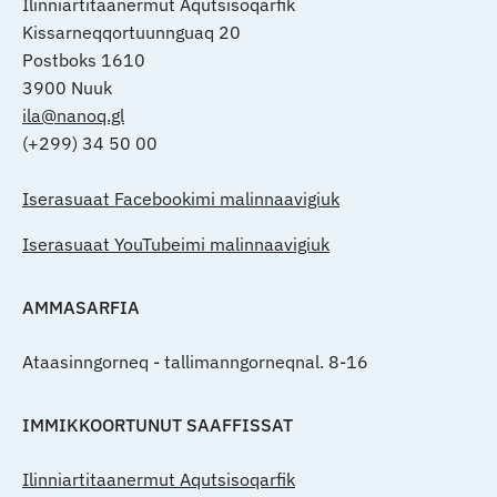
Ilinniartitaanermut Aqutsisoqarfik
Kissarneqqortuunnguaq 20
Postboks 1610
3900 Nuuk
ila@nanoq.gl
(+299) 34 50 00
Iserasuaat Facebookimi malinnaavigiuk
Iserasuaat YouTubeimi malinnaavigiuk
AMMASARFIA
Ataasinngorneq - tallimanngorneqnal. 8-16
IMMIKKOORTUNUT SAAFFISSAT
Ilinniartitaanermut Aqutsisoqarfik