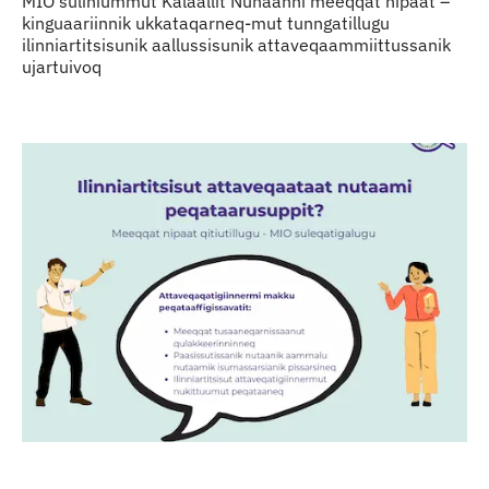
MIO suliniummut Kalaallit Nunaanni meeqqat nipaat –
kinguaariinnik ukkataqarneq-mut tunngatillugu
ilinniartitsisunik aallussisunik attaveqaammiittussanik
ujartuivoq