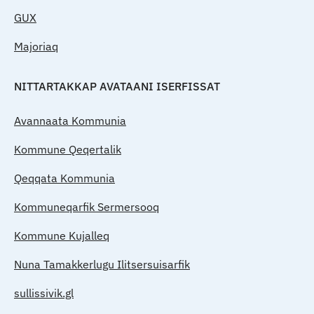
GUX
Majoriaq
NITTARTAKKAP AVATAANI ISERFISSAT
Avannaata Kommunia
Kommune Qeqertalik
Qeqqata Kommunia
Kommuneqarfik Sermersooq
Kommune Kujalleq
Nuna Tamakkerlugu Ilitsersuisarfik
sullissivik.gl