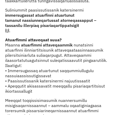
taakkartuilerutta tunngavissaqarlualissalluta.
Suliniummit paasissutissanik katersinermi
immersugassat atuarfinni atuartunut
tamanut nassiunneqartussat atorneqassapput –
tassanilu illerpiaq pisariaqartippatsigit
🙌.
Atuarfimmi attaveqaat suua?
Maanna
atuarfimmi attaveqaammik
nunatsinni
atuarfinni ilinniartitsisunik attaveqaataasinnaasumik
pilersitsiniarluta suliaqarpugut. Attaveqaammi
ilaasortatutuagutsinnut suleqatissaavutit pingaarutilik.
Ilaatigut:
• Immersugassaq atuartunut saqqummiullugulu
nassuiaassissutigissavat
• Paasissutissanik katersinermi najuutissaatit
• Apeqqutit akisassavatit meeqqallu pisariaqartitsisut
ikiortassallugit
Meeqqat toqqissisimasumik nuannersumillu
misigisaqarnissaannut – aammalu oqaatiginiagaasa
torersumik pissarsiarineqarnissaannut atuarfimmi