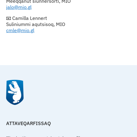
Meeqqanut siunnersorti, MIO
jalo@mio.gl
📧 Camilla Lennert
Suliniummi aqutsisoq, MIO
cmle@mio.gl
Qulaanu
ATTAVEQARFISSAQ