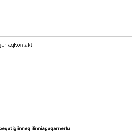
Imarisaanut ingerlaqqigit
joriaq
Kontakt
 peqatigiinneq ilinniagaqarnerlu