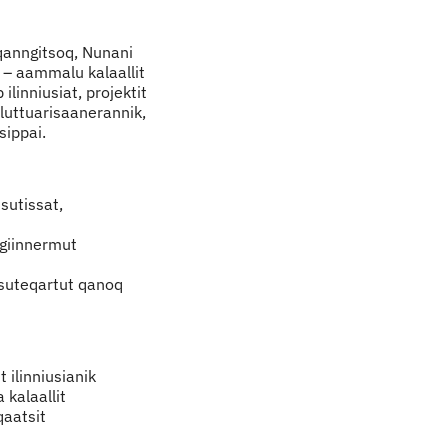
qanngitsoq, Nunani
q – aammalu kalaallit
ilinniusiat, projektit
aluttuarisaanerannik,
sippai.
sutissat,
igiinnermut
ssuteqartut qanoq
 ilinniusianik
kalaallit
qaatsit