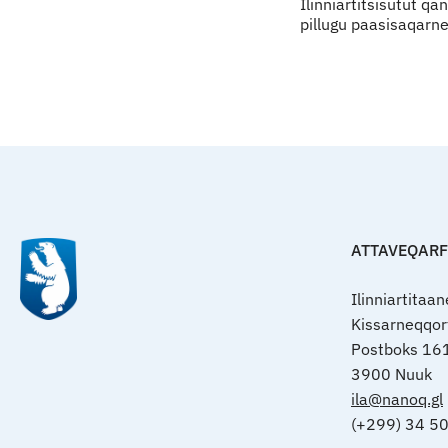
Ilinniartitsisutut qa
pillugu paasisaqarne
ATTAVEQAR
Ilinniartitaa
Kissarneqqo
Postboks 16
3900 Nuuk
ila@nanoq.gl
(+299) 34 5