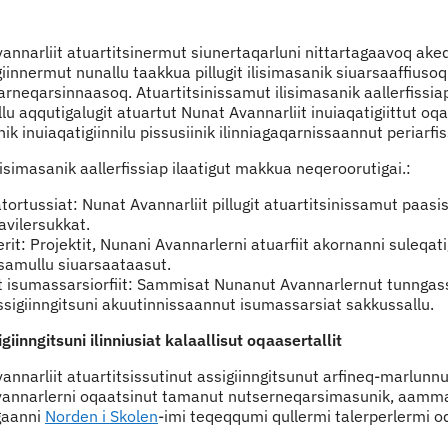
annarliit atuartitsinermut siunertaqarluni nittartagaavoq ake
iinnermut nunallu taakkua pillugit ilisimasanik siuarsaaffiuso
arneqarsinnaasoq. Atuartitsinissamut ilisimasanik aallerfissiap 
lu aqqutigalugit atuartut Nunat Avannarliit inuiaqatigiittut oq
nik inuiaqatigiinnilu pissusiinik ilinniagaqarnissaannut periarfis
lisimasanik aallerfissiap ilaatigut makkua neqeroorutigai.:
tortussiat: Nunat Avannarliit pillugit atuartitsinissamut paasis
avilersukkat.
it: Projektit, Nunani Avannarlerni atuarfiit akornanni suleqat
ssamullu siuarsaataasut.
t isumassarsiorfiit: Sammisat Nunanut Avannarlernut tunnga
assigiinngitsuni akuutinnissaannut isumassarsiat sakkussallu.
igiinngitsuni ilinniusiat kalaallisut oqaasertallit
nnarliit atuartitsissutinut assigiinngitsunut arfineq-marlunnut
annarlerni oqaatsinut tamanut nutserneqarsimasunik, aamma 
agaanni
Norden i Skolen
-imi teqeqqumi qullermi talerperlermi o