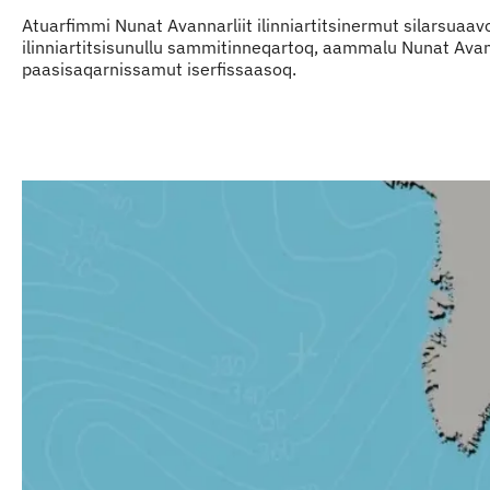
Atuarfimmi Nunat Avannarliit ilinniartitsinermut silarsuaav
ilinniartitsisunullu sammitinneqartoq, aammalu Nunat Avannar
paasisaqarnissamut iserfissaasoq.