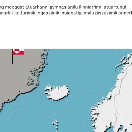
oq meeqqat atuarfianni gymnasianilu ilinniarfinni atuartunut
liit kulturiinik, oqaasiinik inuiaqatigiinnilu pissusiinik ann