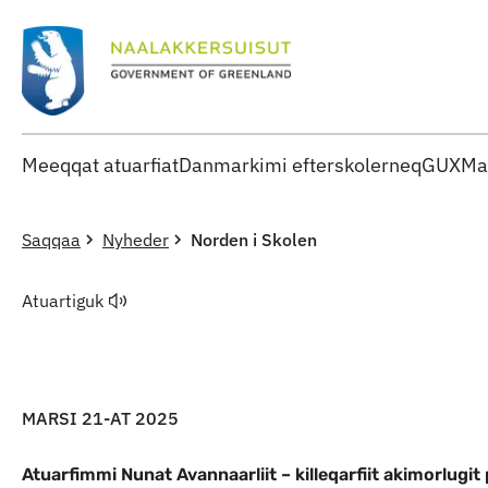
Meeqqat atuarfiat
Danmarkimi efterskolerneq
GUX
Ma
Saqqaa
Nyheder
Norden i Skolen
Atuartiguk
MARSI 21-AT 2025
Atuarfimmi Nunat Avannaarliit – killeqarfiit akimorlugit