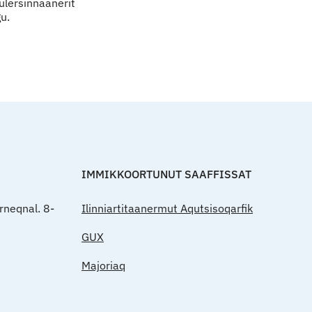
rulersinnaanerit
u.
Qulaanut
IMMIKKOORTUNUT SAAFFISSAT
rneqnal. 8-
Ilinniartitaanermut Aqutsisoqarfik
GUX
Majoriaq