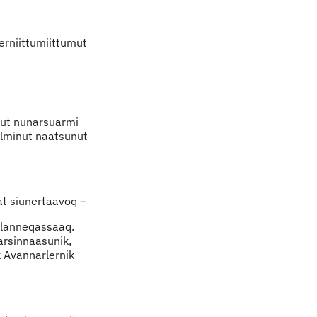
erniittumiittumut
nut nunarsuarmi
ilminut naatsunut
at siunertaavoq –
erlanneqassaaq.
qarsinnaasunik,
k Avannarlernik