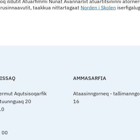
noq ilillutit Atuarfimmi Nunat Avannarliit atuartitsininni atorne
rusinnaavutit, taakkua nittartagaat
Norden i Skolen
iserfigalug
FISSAQ
AMMASARFIA
nermut Aqutsisoqarfik
Ataasinngorneq - tallimanngo
rtuunnguaq 20
16
10
0 00