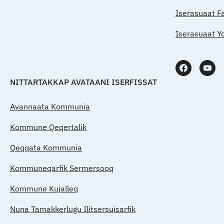
Iserasuaat F
Iserasuaat Y
NITTARTAKKAP AVATAANI ISERFISSAT
Avannaata Kommunia
Kommune Qeqertalik
Qeqqata Kommunia
Kommuneqarfik Sermersooq
Kommune Kujalleq
Nuna Tamakkerlugu Ilitsersuisarfik