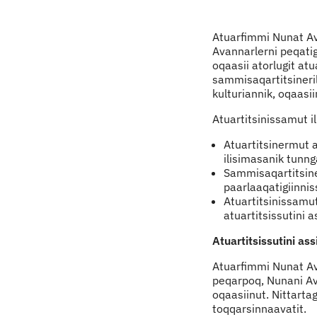
Indhold
Atuarfimmi Nunat Av
Avannarlerni peqatig
oqaasii atorlugit atu
sammisaqartitsineril
kulturiannik, oqaasii
Atuartitsinissamut i
Atuartitsinermut a
ilisimasanik tunng
Sammisaqartitsiner
paarlaaqatigiinni
Atuartitsinissamu
atuartitsissutini 
Atuartitsissutini ass
Atuarfimmi Nunat Ava
peqarpoq, Nunani Av
oqaasiinut. Nittart
toqqarsinnaavatit.