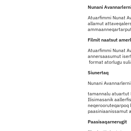
Nunani Avannarlerni 
Atuarfimmi Nunat Av
allamut attaveqalers
ammaanneqartarput – 
Filmit naatsut amer
Atuarfimmi Nunat Av
annersaasumut iserf
format atorlugu sul
Siunertaq
Nunani Avannarlerni
tamannalu atuartut 
Ilisimasanik aallerfi
neqerooruteqarpoq ku
paasiniaanissamut at
Paasisaqarnerugit