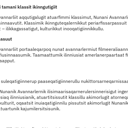
tamani klassit ikinngutigiit
annarliit aqqutigalugit atuarfimmi klassimut, Nunani Avannarl
innaavutit. Klassimik ikinnguteqalernikkut periarfissarpassuit
ilikkagassatigut, kulturikkut inooqatigiinnikkullu.
lasuut
annarliit portaaleqarpoq nunat avannarlermiut filmeeraliaan
iusinnaasumik. Taamaattumik ilinniusiat amerlanerpaartaat f
iaapput.
 suleqatigiinnerup paaseqatigiinnerullu nukittorsarneqarnissa
Nunanik Avannarlernik ilisimaarisaqarnerulersinnerisigut ing
ssiaq ilinniusianik, atuartitsissutit klassillu akimorlugit atorne
lturit, oqaatsit inuiaqatigiinnilu pissutsit akimorlugit Nunani
uartunik kajumilersitsisunik.