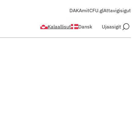
DAKA
mitCFU.gl
Attavigisigut
Kalaallisut
Dansk
Ujaasigit