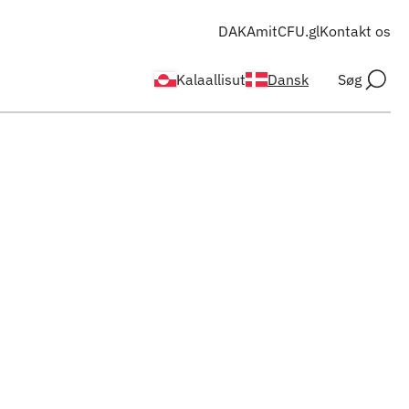
DAKA
mitCFU.gl
Kontakt os
Kalaallisut
Dansk
Søg