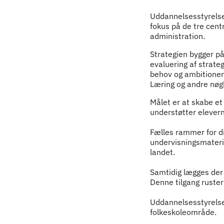
Indhold
Uddannelsesstyrelse
fokus på de tre cent
administration.
Strategien bygger p
evaluering af strate
behov og ambitione
Læring og andre nøg
Målet er at skabe et 
understøtter elevern
Fælles rammer for di
undervisningsmaterial
landet.
Samtidig lægges der 
Denne tilgang ruster
Uddannelsesstyrelsen
folkeskoleområde.