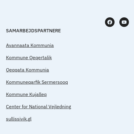
SAMARBEJDSPARTNERE
Avannaata Kommunia
Kommune Qeqertalik
Qeqqata Kommunia
Kommuneqarfik Sermersooq
Kommune Kujalleq
Center for National Vejledning
sullissivik.gl