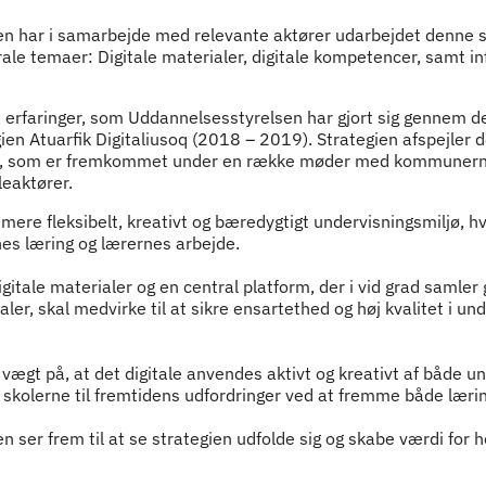
n har i samarbejde med relevante aktører udarbejdet denne s
rale temaer: Digitale materialer, digitale kompetencer, samt in
å erfaringer, som Uddannelsesstyrelsen har gjort sig gennem d
gien Atuarfik Digitaliusoq (2018 – 2019). Strategien afspejler 
r, som er fremkommet under en række møder med kommunerne,
leaktører.
mere fleksibelt, kreativt og bæredygtigt undervisningsmiljø, hv
es læring og lærernes arbejde.
gitale materialer og en central platform, der i vid grad samler
er, skal medvirke til at sikre ensartethed og høj kvalitet i und
vægt på, at det digitale anvendes aktivt og kreativt af både un
 skolerne til fremtidens udfordringer ved at fremme både læri
 ser frem til at se strategien udfolde sig og skabe værdi for h