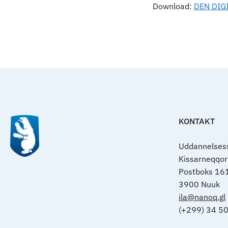
Download:
DEN DIGI
KONTAKT
Uddannelsess
Kissarneqqo
Postboks 16
3900 Nuuk
ila@nanoq.gl
(+299) 34 5