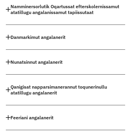
Namminersorlutik Oqartussat efterskolernissamut
atatillugu angalanissamut tapiissutaat
Danmarkimut angalanerit
Nunatsinnut angalanerit
Qanigisat napparsimanerannut toqunerinullu
atatillugu angalanerit
Feeriani angalanerit