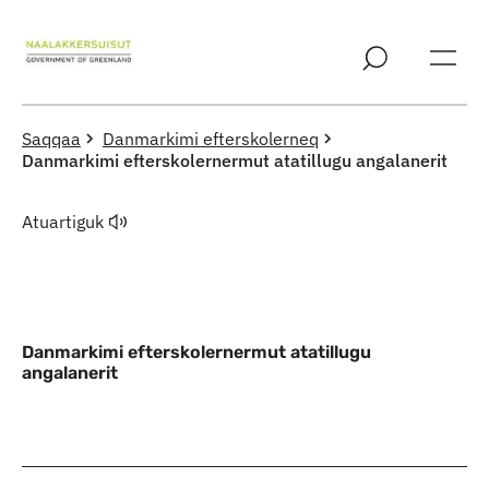
Imarisaanut ingerlaqqigit
Saqqaa
Danmarkimi efterskolerneq
Danmarkimi efterskolernermut atatillugu angalanerit
Atuartiguk
Danmarkimi efterskolernermut atatillugu
angalanerit
Indhold