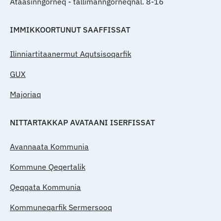
Ataasinngorneq - tallimanngorneqnal. 8-16
IMMIKKOORTUNUT SAAFFISSAT
Ilinniartitaanermut Aqutsisoqarfik
GUX
Majoriaq
NITTARTAKKAP AVATAANI ISERFISSAT
Avannaata Kommunia
Kommune Qeqertalik
Qeqqata Kommunia
Kommuneqarfik Sermersooq