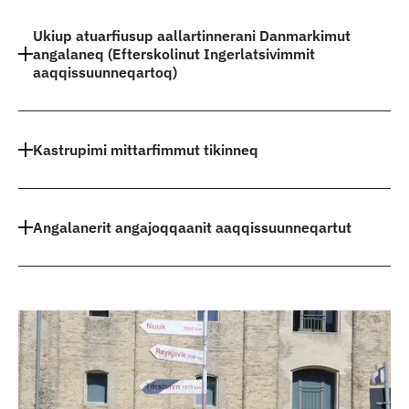
Ukiup atuarfiusup aallartinnerani Danmarkimut
angalaneq (Efterskolinut Ingerlatsivimmit
aaqqissuunneqartoq)
Kastrupimi mittarfimmut tikinneq
Angalanerit angajoqqaanit aaqqissuunneqartut