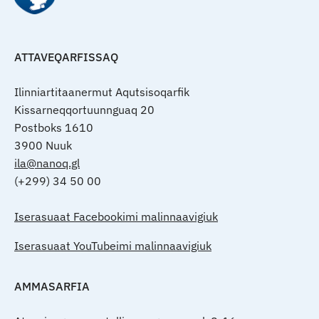
ATTAVEQARFISSAQ
Ilinniartitaanermut Aqutsisoqarfik
Kissarneqqortuunnguaq 20
Postboks 1610
3900 Nuuk
ila@nanoq.gl
(+299) 34 50 00
Iserasuaat Facebookimi malinnaavigiuk
Iserasuaat YouTubeimi malinnaavigiuk
AMMASARFIA