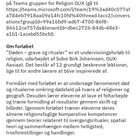
på Teams gruppen for Religion GUX (gå til
https://teams.microsoft.com/l/team/19%3ad40c577af
a784eb7918aa09a14fc10fd%40thread.tacv2/convers
ations?groupId=99a16bd9-adb7-4700-86f8-
86612ca757da&tenantId=dbec2726-84db-48e3-
a1b1-1acebd55bcfd).
Om forløbet
”Døden – grave og ritualer” er et undervisningsforløb til
religion, udarbejdet af Sidse Birk Johannsen, GUX-
Aasiaat. Det består af 12 grundigt beskrevne lektioner,
lige til for andre lærere at blive inspirerede af.
Formålet med forløbet er at undersøge fænomenet død
og ritualerne omkring dødsfald på tværs af religioner og
geografi. Desuden lærer eleverne at lave et feltarbejde
og træne formidling af resultater gennem skrift og
billeder. Igennem forløbet træner eleverne deres
almene religionsfaglige komparative kompetencer
igennem teorier relateret til overgangsritualer, spatial
teori og sammenhængen mellem helligsted,
trosforestillinger og handlinger.