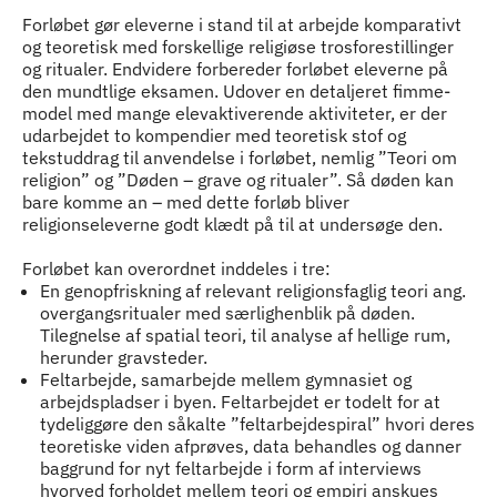
Forløbet gør eleverne i stand til at arbejde komparativt
og teoretisk med forskellige religiøse trosforestillinger
og ritualer. Endvidere forbereder forløbet eleverne på
den mundtlige eksamen. Udover en detaljeret fimme-
model med mange elevaktiverende aktiviteter, er der
udarbejdet to kompendier med teoretisk stof og
tekstuddrag til anvendelse i forløbet, nemlig ”Teori om
religion” og ”Døden – grave og ritualer”. Så døden kan
bare komme an – med dette forløb bliver
religionseleverne godt klædt på til at undersøge den.
Forløbet kan overordnet inddeles i tre:
En genopfriskning af relevant religionsfaglig teori ang.
overgangsritualer med særlighenblik på døden.
Tilegnelse af spatial teori, til analyse af hellige rum,
herunder gravsteder.
Feltarbejde, samarbejde mellem gymnasiet og
arbejdspladser i byen. Feltarbejdet er todelt for at
tydeliggøre den såkalte ”feltarbejdespiral” hvori deres
teoretiske viden afprøves, data behandles og danner
baggrund for nyt feltarbejde i form af interviews
hvorved forholdet mellem teori og empiri anskues