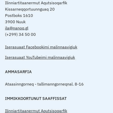
Ilinniartitaanermut Aqutsisoqarfik
Kissarneqqortuunnguaq 20
Postboks 1610
3900 Nuuk
ila@nanoq.gl
(+299) 34 50 00
Iserasuaat Facebookimi malinnaavigiuk
Iserasuaat YouTubeimi malinnaavigiuk
AMMASARFIA
Ataasinngorneq - tallimanngorneqnal. 8-16
IMMIKKOORTUNUT SAAFFISSAT
Ilinniartitaanermut Aqutsisoqarfik