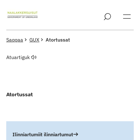
Imarisaanut ingerlaqqigit
Saqqaa
GUX
Atortussat
Atuartiguk
Atortussat
Indhold
Ilinniartumiit ilinniartumut