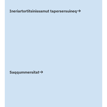
Ineriartortitsinissamut tapersersuineq
Saqqummersitat