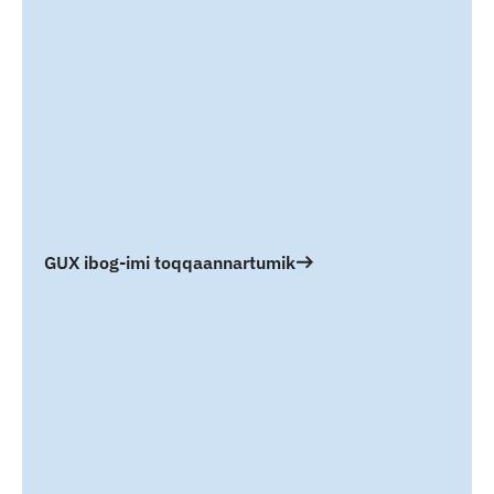
GUX ibog-imi toqqaannartumik