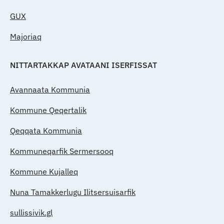
GUX
Majoriaq
NITTARTAKKAP AVATAANI ISERFISSAT
Avannaata Kommunia
Kommune Qeqertalik
Qeqqata Kommunia
Kommuneqarfik Sermersooq
Kommune Kujalleq
Nuna Tamakkerlugu Ilitsersuisarfik
sullissivik.gl