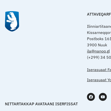
ATTAVEQAR
Ilinniartitaa
Kissarneqqo
Postboks 16
3900 Nuuk
ila@nanoq.gl
(+299) 34 5
Iserasuaat F
Iserasuaat Y
NITTARTAKKAP AVATAANI ISERFISSAT