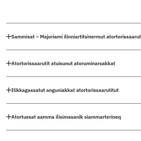
Indhold
Sammisat – Majoriami ilinniartitsinermut atortorissaarut
Atortorissaarutit atuisunut atoruminarsakkat
Ilikkagassatut anguniakkat atortorissaarutitut
Atortussat aamma ilisimasanik siammarterineq