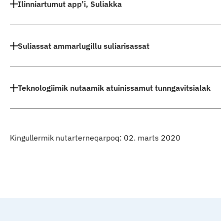
Ilinniartumut app’i, Suliakka
Suliassat ammarlugillu suliarisassat
Teknologiimik nutaamik atuinissamut tunngavitsialak
Kingullermik nutarterneqarpoq: 02. marts 2020