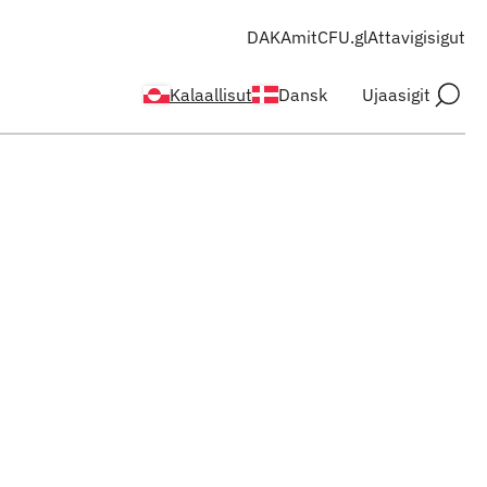
DAKA
mitCFU.gl
Attavigisigut
Kalaallisut
Dansk
Ujaasigit