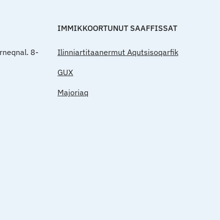
IMMIKKOORTUNUT SAAFFISSAT
rneqnal. 8-
Ilinniartitaanermut Aqutsisoqarfik
GUX
Majoriaq