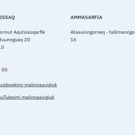
FISSAQ
AMMASARFIA
nermut Aqutsisoqarfik
Ataasinngorneq - tallimanngo
rtuunnguaq 20
16
10
0 00
acebookimi malinnaavigiuk
ouTubeimi malinnaavigiuk