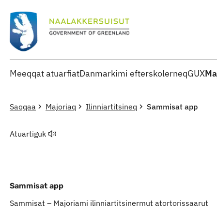
Meeqqat atuarfiat
Danmarkimi efterskolerneq
GUX
Ma
Saqqaa
Majoriaq
Ilinniartitsineq
Sammisat app
Atuartiguk
Sammisat app
Sammisat – Majoriami ilinniartitsinermut atortorissaarut