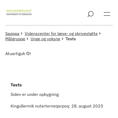
Imarisaanut ingerlaqqigit
Saqqaa
Videnscenter for læse- og skrivestøtte
Målgruppe
Unge og voksne
Tests
Atuartiguk
Tests
Siden er under opbygning.
Indhold
Kingullermik nutarterneqarpoq: 28. august 2025