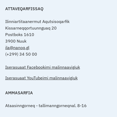
ATTAVEQARFISSAQ
Ilinniartitaanermut Aqutsisoqarfik
Kissarneqqortuunnguaq 20
Postboks 1610
3900 Nuuk
ila@nanoq.gl
(+299) 34 50 00
Iserasuaat Facebookimi malinnaavigiuk
Iserasuaat YouTubeimi malinnaavigiuk
AMMASARFIA
Ataasinngorneq - tallimanngorneqnal. 8-16