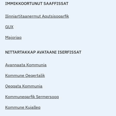
IMMIKKOORTUNUT SAAFFISSAT
Ilinniartitaanermut Aqutsisoqarfik
GUX
Majoriaq
NITTARTAKKAP AVATAANI ISERFISSAT
Avannaata Kommunia
Kommune Qeqertalik
Qeqqata Kommunia
Kommuneqarfik Sermersooq
Kommune Kujalleq