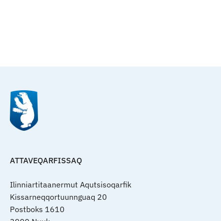
Qulaanu
ATTAVEQARFISSAQ
Ilinniartitaanermut Aqutsisoqarfik
Kissarneqqortuunnguaq 20
Postboks 1610