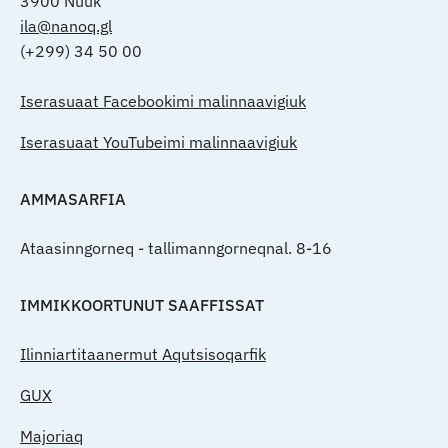
3900 Nuuk
ila@nanoq.gl
(+299) 34 50 00
Iserasuaat Facebookimi malinnaavigiuk
Iserasuaat YouTubeimi malinnaavigiuk
AMMASARFIA
Ataasinngorneq - tallimanngorneqnal. 8-16
IMMIKKOORTUNUT SAAFFISSAT
Ilinniartitaanermut Aqutsisoqarfik
GUX
Majoriaq