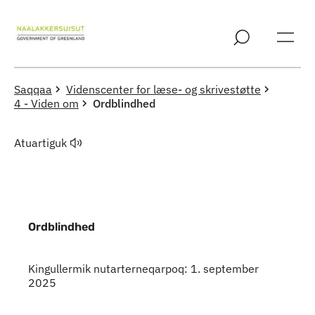
Imarisaanut ingerlaqqigit
Saqqaa
Videnscenter for læse- og skrivestøtte
4 - Viden om
Ordblindhed
Atuartiguk
Ordblindhed
Indhold
Kingullermik nutarterneqarpoq: 1. september
2025