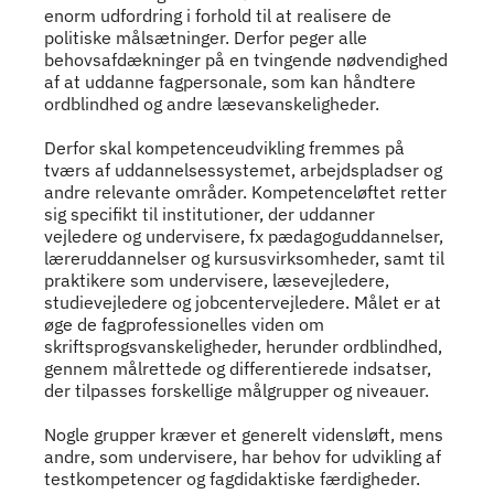
enorm udfordring i forhold til at realisere de
politiske målsætninger. Derfor peger alle
behovsafdækninger på en tvingende nødvendighed
af at uddanne fagpersonale, som kan håndtere
ordblindhed og andre læsevanskeligheder.
Derfor skal kompetenceudvikling fremmes på
tværs af uddannelsessystemet, arbejdspladser og
andre relevante områder. Kompetenceløftet retter
sig specifikt til institutioner, der uddanner
vejledere og undervisere, fx pædagoguddannelser,
læreruddannelser og kursusvirksomheder, samt til
praktikere som undervisere, læsevejledere,
studievejledere og jobcentervejledere. Målet er at
øge de fagprofessionelles viden om
skriftsprogsvanskeligheder, herunder ordblindhed,
gennem målrettede og differentierede indsatser,
der tilpasses forskellige målgrupper og niveauer.
Nogle grupper kræver et generelt vidensløft, mens
andre, som undervisere, har behov for udvikling af
testkompetencer og fagdidaktiske færdigheder.