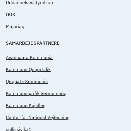
Uddannelsesstyrelsen
GUX
Majoriaq
SAMARBEJDSPARTNERE
Avannaata Kommunia
Kommune Qeqertalik
Qeqqata Kommunia
Kommuneqarfik Sermersooq
Kommune Kujalleq
Center for National Vejledning
sullissivik.gl