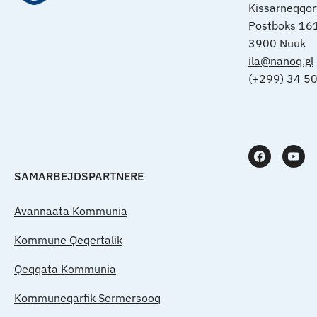
Kissarneqqo
Postboks 16
3900 Nuuk
ila@nanoq.gl
(+299) 34 5
SAMARBEJDSPARTNERE
Avannaata Kommunia
Kommune Qeqertalik
Qeqqata Kommunia
Kommuneqarfik Sermersooq