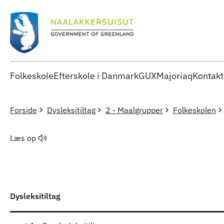
Folkeskole
Efterskole i Danmark
GUX
Majoriaq
Kontakt
Forside
Dysleksitiltag
2 - Maalgrupper
Folkeskolen
Læs op
Dysleksitiltag