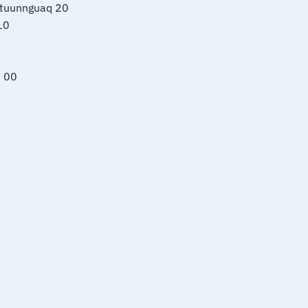
rtuunnguaq 20
10
0 00