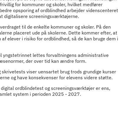
ivillig for kommuner og skoler, hvilket medfører
e bedre opsporing af ordblindhed arbejder videnscenteret
og at digitalisere screeningsværktøjerne.
overdraget til de enkelte kommuner og skoler. På den
alerne placeret ude på skolerne. Dette kommer efter, at
on af elever i risiko for ordblindhed, så de kan bruge dem i
l yngstetrinnet lettes forvaltningens administrative
 læsenormer, der over tid kan ændre form.
 skrivetests viser uensartet brug trods grundige kurser
aterne og have konsekvenser for elevens videre støtte.
 digital ordblindetest og screeningsværktøjer er ens,
 samlet system i perioden 2025 - 2027.