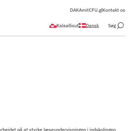
DAKA
mitCFU.gl
Kontakt os
Kalaallisut
Dansk
Søg
bejdet på at styrke læseundervisningen i indskolingen