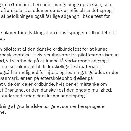
ere i Grønland, herunder mange unge og voksne, som
å efterskole. Desuden er dansk er officielt andet sprog i
 af befolkningen også får lige adgang til både test for
e planer for udvikling af en dansksproget ordblindetest i
er.
 pilottest af den danske ordblindetest for at kunne
ndsk kontekst. Hvis resultaterne fra pilottesten viser, at
d, vil vi arbejde på at kunne få vedvarende adgang til
som supplement til de forskellige testmaterialer,
gså har mulighed for hjælp og testning. Ligeledes er der
Danmark, enten på efterskoleophold eller på
at vide om de er ordblinde, hvis der er mistanke om
st i Grønland, er den danske test den eneste mulighed,
og studerende med dansk som andetsprog.
edning af grønlandske borgere, som er flersprogede.
ne.