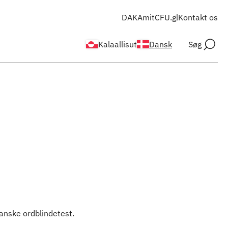
DAKA
mitCFU.gl
Kontakt os
Kalaallisut
Dansk
Søg
danske ordblindetest.