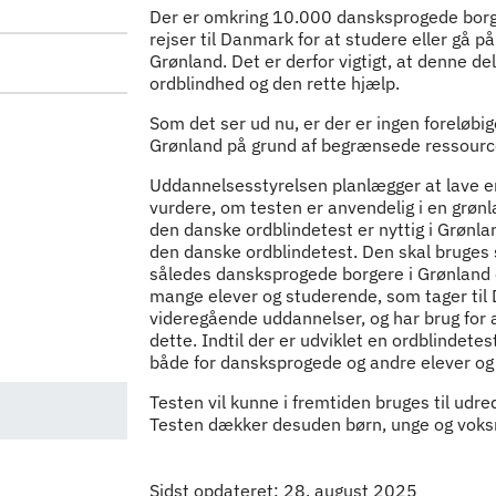
Indhold
Der er omkring 10.000 dansksprogede borg
rejser til Danmark for at studere eller gå p
Grønland. Det er derfor vigtigt, at denne del
ordblindhed og den rette hjælp.
Som det ser ud nu, er der er ingen foreløbig
Grønland på grund af begrænsede ressourc
Uddannelsesstyrelsen planlægger at lave en
vurdere, om testen er anvendelig i en grønla
den danske ordblindetest er nyttig i Grønlan
den danske ordblindetest. Den skal bruges 
således dansksprogede borgere i Grønland o
mange elever og studerende, som tager til 
videregående uddannelser, og har brug for 
dette. Indtil der er udviklet en ordblindete
både for dansksprogede og andre elever 
Testen vil kunne i fremtiden bruges til udr
Testen dækker desuden børn, unge og voks
Sidst opdateret: 28. august 2025