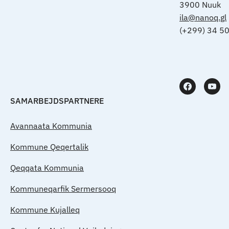
3900 Nuuk
ila@nanoq.gl
(+299) 34 5
SAMARBEJDSPARTNERE
Avannaata Kommunia
Kommune Qeqertalik
Qeqqata Kommunia
Kommuneqarfik Sermersooq
Kommune Kujalleq