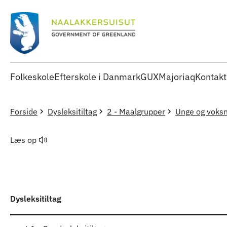
Folkeskole
Efterskole i Danmark
GUX
Majoriaq
Kontakt
Forside
Dysleksitiltag
2 - Maalgrupper
Unge og voks
Læs op
Dysleksitiltag