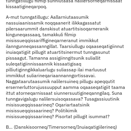
tunngatillugu filmip sunniutaasa nalilersorneqarnissaat
kissaatigineqarpoq.
A-mut tunngatillugu: Aallarniutaasumik
nassuiaanissamik noqqaanerit ilikkagassatut
pilersaarummit danskisut atuartitsisoqarneranik
kinguneqassaaq, tamakkuli filmip
misissueqqissariffigineqarneranut immikkut
ilanngunneqassanngillat. Taarsiullugu oqaaseqatigiinnut
inuiaqatigiit pillugit atuartitsinermut tunngasunut
pissaagut. Tamanna assigiinngitsunik suliallit
suleqatigiinnissaannik kissaatigisaq
pilliutiginngikkaluarlugu suliassap ilai marluusut
immikkut suliarineqariaannanngortissavai.
Naggataarutaasumik nalilersuineq pillugu apeqqutit
ersernerluttorujussuupput aamma oqaaseqatigiit taama
ittut atorneqarnissaat siunnersuutigineqanngilaq. Suna
tunngavigalugu nalilersuisoqassava? Tusagassiuutinik
misissueqqissaarineq? Oqariartaatsinik
misissueqqissaarineq? Politikimik
misissueqqissaarineq? Pisortat pillugit isummat?
B… (Danskisoorneq/Timersorneq/Inuiaqatigiilerineq)