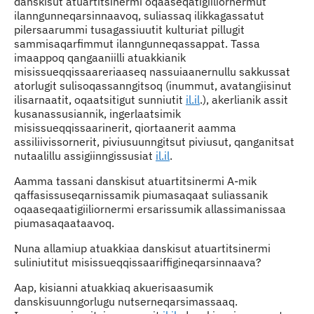
danskisut atuartitsinermi oqaaseqatigiiliornermut
ilanngunneqarsinnaavoq, suliassaq ilikkagassatut
pilersaarummi tusagassiuutit kulturiat pillugit
sammisaqarfimmut ilanngunneqassappat. Tassa
imaappoq qangaaniilli atuakkianik
misissueqqissaareriaaseq nassuiaanernullu sakkussat
atorlugit sulisoqassanngitsoq (inummut, avatangiisinut
ilisarnaatit, oqaatsitigut sunniutit
il.il
.), akerlianik assit
kusanassusiannik, ingerlaatsimik
misissueqqissaarinerit, qiortaanerit aamma
assiliivissornerit, piviusuunngitsut piviusut, qanganitsat
nutaalillu assigiinngissusiat
il.il
.
Aamma tassani danskisut atuartitsinermi A-mik
qaffasissuseqarnissamik piumasaqaat suliassanik
oqaaseqaatigiiliornermi ersarissumik allassimanissaa
piumasaqaataavoq.
Nuna allamiup atuakkiaa danskisut atuartitsinermi
suliniutitut misissueqqissaariffigineqarsinnaava?
Aap, kisianni atuakkiaq akuerisaasumik
danskisuunngorlugu nutserneqarsimassaaq.