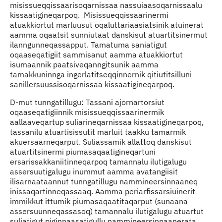
misissueqqissaarisoqarnissaa nassuiaasoqarnissaalu
kissaatigineqarpoq. Misissueqqissaarinermi
atuakkiortut marluusut oqaluttariaasiatsinik atuinerat
aamma oqaatsit sunniutaat danskisut atuartitsinermut
ilanngunneqassapput. Tamatuma saniatigut
oqaaseqatigiit sammisanut aamma atuakkiortut
isumaannik paatsiveqanngitsunik aamma
tamakkuninnga ingerlatitseqqinnernik qitiutitsilluni
sanillersuussisoqarnissaa kissaatigineqarpoq.
D-mut tunngatillugu: Tassani ajornartorsiut
oqaaseqatigiinnik misissueqqissaarinermik
aallaaveqartup suliarineqarnissaa kissaatigineqarpoq,
tassanilu atuartisissutit marluit taakku tamarmik
akuersaarneqarput. Suliassamik allattoq danskisut
atuartitsinermi piumasaqaatigineqartuni
ersarissakkaniitinneqarpoq tamannalu ilutigalugu
assersuutigalugu inummut aamma avatangiisit
ilisarnaataannut tunngatillugu nammineersinnaaneq
inissaqartinneqassaaq. Aamma periarfissarsiuinerit
immikkut ittumik piumasaqaatitaqarput (sunaana
assersuunneqassasoq) tamannalu ilutigalugu atuartut
suliatigut piginnaasatigullu nammineersinnaanerata