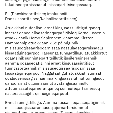
takutinneqarnissaanut inissaqartitsisoqassaaq.
E…(Danskisoortitsineq imaluunniit
Danskisoortitsineq/Kalaallisoortitsineq)
Atuakkiani nutaaliani arnat kinguaassiutitigut qanoq
innerat qanoq allaaserineqarpa? Niviaq Korneliussenip
atuakkiaanik Homo Sapiennemik aamma Kirsten
Hammannip atuakkiaanik Se på mig-mik
misissueqqissaarisoqarnissaa nassuiaasoqarnissaalu
kissaatigineqarpoq. Tassunga tunngatillugu atuakkiortut
oqaatsinik sunniuteqartitsillutik ilusilersuinerannik
aamma oqaaseqatigiinni arnat kinguaassiutitigut
tunngasortaannik misissuseqqissaarisoqarnissaa
kissaatigineqarpoq. Naggataatigut atuakkiat isumaat
oqaluuserissagissi aamma kinguaassiutinut tunngasut
qanoq arnat ulluinnaannut avatangiisaannullu
attuumassuteqarnerat qanoq sunniuteqartarnersoq
nalilersussagitit qinnuigineqarputit.
E-mut tunngatillugu: Aamma tassani oqaaseqatigiinnik
misissueqqissaareriaaseq ajornartorsiummut
pineqartumut atorneqassaaq. Tassani danskisut