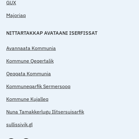
GUX
Majoriaq
NITTARTAKKAP AVATAANI ISERFISSAT
Avannaata Kommunia
Kommune Qeqertalik
Qeqqata Kommunia
Kommuneqarfik Sermersooq
Kommune Kujalleq
Nuna Tamakkerlugu Ilitsersuisarfik
sullissivik.gl