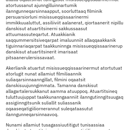
atortussanut ajunngilluinnartumik
ilanngunneqarsinnaapput, soorluttaaq filminik
persuarsiorluni misissueqqissaarinermi
immikkuualuttut, assiliiviit aalanerat, qiortaanerit nipillu
danskisut atuartitsinerni sakkussaasut
attuumassuteqartut. Atuakkianik
saqqummersitsiveqarpat imaluunniit allaqqaakkanik
tiguinnariaqarpat taakkuninnga misissueqqissaarinerup
danskisut atuartitsinerit imarisaat
pitsaanerulersissavaat.
Akerlianik atuartut misissueqqissaarinermut atortutuat
atorlugit nunat allamiut filmiliaannik
suliaqarsinnaanngillat, filmini oqaatsit
danskisuujunngimmata. Tamanna danskisut
allagartalersukkanut aamma atuuppoq. Atuartitsineq
tuluttuujuppat taakkunanngaanniit ilanngutinngitsuugaq
assigiinngitsunik suliallit suliassanik
oqaaseqatigiiliornerannut suleqataasutut
ilanngunneqarsinnaavoq.
Nunami allamiut tusagassiuutitigut tunisassiaa