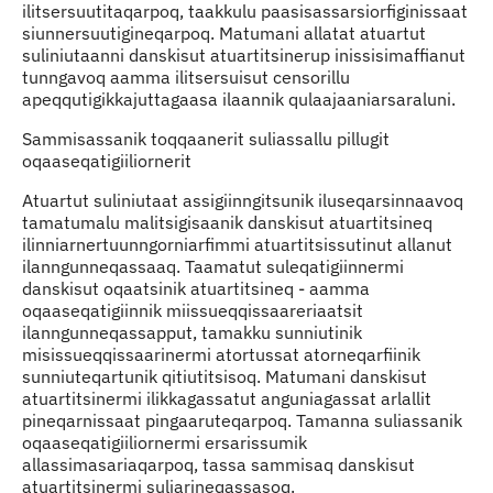
ilitsersuutitaqarpoq, taakkulu paasisassarsiorfiginissaat
siunnersuutigineqarpoq. Matumani allatat atuartut
suliniutaanni danskisut atuartitsinerup inissisimaffianut
tunngavoq aamma ilitsersuisut censorillu
apeqqutigikkajuttagaasa ilaannik qulaajaaniarsaraluni.
Sammisassanik toqqaanerit suliassallu pillugit
oqaaseqatigiiliornerit
Atuartut suliniutaat assigiinngitsunik iluseqarsinnaavoq
tamatumalu malitsigisaanik danskisut atuartitsineq
ilinniarnertuunngorniarfimmi atuartitsissutinut allanut
ilanngunneqassaaq. Taamatut suleqatigiinnermi
danskisut oqaatsinik atuartitsineq - aamma
oqaaseqatigiinnik miissueqqissaareriaatsit
ilanngunneqassapput, tamakku sunniutinik
misissueqqissaarinermi atortussat atorneqarfiinik
sunniuteqartunik qitiutitsisoq. Matumani danskisut
atuartitsinermi ilikkagassatut anguniagassat arlallit
pineqarnissaat pingaaruteqarpoq. Tamanna suliassanik
oqaaseqatigiiliornermi ersarissumik
allassimasariaqarpoq, tassa sammisaq danskisut
atuartitsinermi suliarineqassasoq.