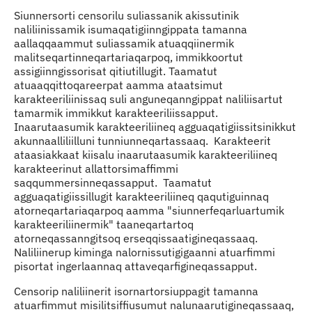
Siunnersorti censorilu suliassanik akissutinik
naliliinissamik isumaqatigiinngippata tamanna
aallaqqaammut suliassamik atuaqqiinermik
malitseqartinneqartariaqarpoq, immikkoortut
assigiinngissorisat qitiutillugit. Taamatut
atuaaqqittoqareerpat aamma ataatsimut
karakteeriliinissaq suli anguneqanngippat naliliisartut
tamarmik immikkut karakteeriliissapput.
Inaarutaasumik karakteeriliineq agguaqatigiissitsinikkut
akunnaalliliilluni tunniunneqartassaaq. Karakteerit
ataasiakkaat kiisalu inaarutaasumik karakteeriliineq
karakteerinut allattorsimaffimmi
saqqummersinneqassapput. Taamatut
agguaqatigiissillugit karakteeriliineq qaqutiguinnaq
atorneqartariaqarpoq aamma "siunnerfeqarluartumik
karakteeriliinermik" taaneqartartoq
atorneqassanngitsoq erseqqissaatigineqassaaq.
Naliliinerup kiminga nalornissutigigaanni atuarfimmi
pisortat ingerlaannaq attaveqarfigineqassapput.
Censorip naliliinerit isornartorsiuppagit tamanna
atuarfimmut misilitsiffiusumut nalunaarutigineqassaaq,