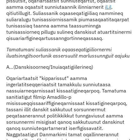
pissutsit, oqariartaatsit sunniuteqartut, oqaatsit
aamma oqaatsit sunniutaannik ilinniarnerit
il.il
.
qitiutillugit. Suliassanik oqaaseqatigiiliaq nammineq
suliaralugu tunisassiornissamik piumasaqaatitaqarpat
tunisassiaq taanna aamma taassuminnga
tunisassiorneq pillugu sulineq danskisut atuartitsinermi
qisuariarfigineqartussanngortinneqassaaq.
Tamatumani suliassanik oqaaseqatigiiliornermi
iluatsinngitsoortunik assersuutit marlussunnguit aajuku
A…(Danskisoorneq/Inuiaqatigiilerineq)
Oqariartaatsit "kipparissut" aamma
ingerlatitseqqeriaatsit tamakkulu sunniutaasa
nassuiarneqarnissaat kissaatigineqarpoq. Tamatuma
sanitiatigut filmip Amadillo-p
misissueqqissaariffigineqarnissaat kissatigineqarpoq,
tassani illit danskit sakkutuut sorsunnermut
peqataanerannut politikkikkut tunngaviusut aamma
sorsunnermi misigisat qanoq sakkutuunut danskinut
qanoq sunniuteqartarnerat iserfigissavatit.
Naggataatigut Danmarkimi tamat oqallinnerannut