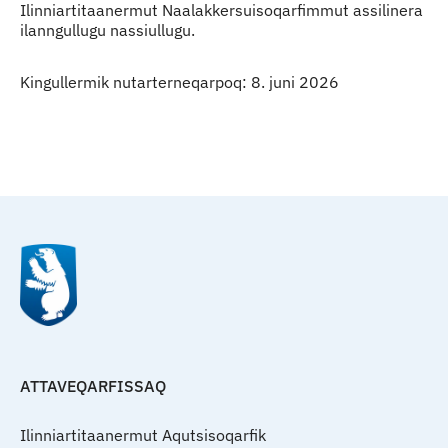
Ilinniartitaanermut Naalakkersuisoqarfimmut assilinera
ilanngullugu nassiullugu.
Kingullermik nutarterneqarpoq: 8. juni 2026
Qulaanu
ATTAVEQARFISSAQ
Ilinniartitaanermut Aqutsisoqarfik