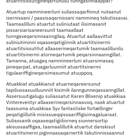
atuartitsissutigineqartunullu tunngasinnaappat?
Atuartup nammineerluni suliassaqarfinnut nutaanut
isernissani / paasisaqarnissani nammineq takutissavai.
Taamaalilluni atuartut suliniutaat ilisimasanit
pissarsiarisaneersunit taamaallaat
tunngaveqarsinnaanngilaq. Atuartut aallaavittut
suliniutiminni oqaaseqatigiinnik atuartitsinermi
atuartitsissutitut allaaserineqartumik taamaalillunilu
atuartitsinermi atorneqartumik peqarsinnaanngillat.
Tamanna, atuagaq nammineerluni atuarsimasaq
pineqarpat, atuagarluunniit atuartitsinermi
tigulaariffigineqarsimasumut atuuppoq.
Atuakkiat atuakkianut atuarneqareersunut
tapiliussasuulluunniit kisimik ilanngunneqassanngillat.
Assersuutigalugu suliassatut Karen Blixenip atuakkiaa
Vintereventyr allaaserineqarsinnaavoq, naak atuartut
taassuma atuakkiaa Syv fantastiske fortællinger
peqatigiillutik misissueqqissaariffigisimagaluaraat.
Suliassanik oqaaseqatigiiliorneq siunnersortip
akisussaaffigaa, taamaalillutik atuartut danskisut
atuartitsinerni piginnaasaqarnertik takutinnissaannut