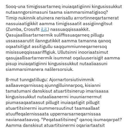
Sooq-una timigissartarneq inuiaqatigiinni kingusissukkut
nutaanngorsimasuni taama siammarsimatigisoq?
Timip nukinnik atuinera nerisallu arrortinneqartarnerat
nassuiaatigikkit aamma timigissaatit assigiinngitsut
(Zumba, Crossfit
il.il
.) nassuaqqissaakkit.
Qasujaallisartarnermik suliffissuaqarneq pillugu
ussassaarutit ilanngutikkit aamma tamanna qanoq
oqaatsitigut assitigullu saqqummiunneqarnersoq
misissueqqissaariffigiuk. Ullutsinni inooriaatsimut
qasujaallisartarnermik isummat oqaluuserisigit aamma
pisup inuiaqatigiinni kingusissukkut nutaaliaasuni
siammarsimanera nalilersorsiuk.
B-mut tunngatillugu: Ajornartorsiutivimmik
aallaaveqarnissaq ajunngilluinnarpoq, kisianni
tamatumani danskisut atuartitsinerup imarisaasa
kingusissukkut nutaaliaanermi inuuniarnermut
piumasaqaataasut pillugit inuiaqatigiit pillugit
atuartitsinermi isummersuutinut taamaallaat
atuuffeqalernissaata uppernarsarneqarnissaa
navianaataavoq. "Peqataatitsineq" qanoq isumaqarpat?
Aamma danskisut atuartitsinermi oqariartaatsit