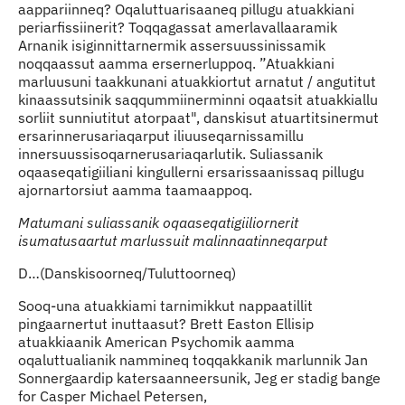
aappariinneq? Oqaluttuarisaaneq pillugu atuakkiani
periarfissiinerit? Toqqagassat amerlavallaaramik
Arnanik isiginnittarnermik assersuussinissamik
noqqaassut aamma ersernerluppoq. ”Atuakkiani
marluusuni taakkunani atuakkiortut arnatut / angutitut
kinaassutsinik saqqummiinerminni oqaatsit atuakkiallu
sorliit sunniutitut atorpaat", danskisut atuartitsinermut
ersarinnerusariaqarput iliuuseqarnissamillu
innersuussisoqarnerusariaqarlutik. Suliassanik
oqaaseqatigiiliani kingullerni ersarissaanissaq pillugu
ajornartorsiut aamma taamaappoq.
Matumani suliassanik oqaaseqatigiiliornerit
isumatusaartut marlussuit malinnaatinneqarput
D…(Danskisoorneq/Tuluttoorneq)
Sooq-una atuakkiami tarnimikkut nappaatillit
pingaarnertut inuttaasut? Brett Easton Ellisip
atuakkiaanik American Psychomik aamma
oqaluttualianik nammineq toqqakkanik marlunnik Jan
Sonnergaardip katersaanneersunik, Jeg er stadig bange
for Casper Michael Petersen,