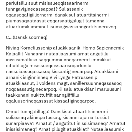
periutsillu suut misissueqqissaarinermi
tunngavigineqassappat? Suliassanik
oqaaseqatigiiliornermi danskisut atuartitsinermi
piumasaqaataasut eqqarsaatigalugit tamanna
atuartumik imminut isumagisassanngortitsineruvoq.
C…(Danskisoorneq)
Niviaq Korneliussenip atuakkiaanik Homo Sapiennemik
Kalaallit Nunaanni nutaaliaasumi arnat angutillu
inissisimaffiisa saqqummiunneqarnerat immikkut
qitiutillugu misissueqqissaarisoqarlunilu
nassuiaasoqassasoq kissaatigineqarpoq. Atuakkiami
arnanik isiginninneq Vivi Lynge Petrussenip
atuakkiaanut, I voldens magt, sanillersuunneqassasoq
noqqaassutigineqarpoq. Kiisalu atuakkiani marluusuni
taakkunani nukittuffiit sanngiiffiillu
oqaluuserineqassasut kissaatigineqarpoq.
C-mut tunngatillugu: Danskisut atuartitsinnermi
suliassaq akineqartussaq, kisianni ajornartorsiut
sunarpiaava? Arnatut / angutitut inissisimaneq? Arnatut
inissisimaneq? Arnat pillugit atuakkiat? Nutaaliaasumik