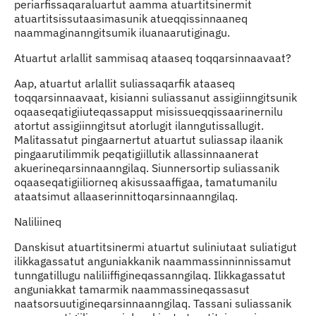
periarfissaqaraluartut aamma atuartitsinermit
atuartitsissutaasimasunik atueqqissinnaaneq
naammaginanngitsumik iluanaarutiginagu.
Atuartut arlallit sammisaq ataaseq toqqarsinnaavaat?
Aap, atuartut arlallit suliassaqarfik ataaseq
toqqarsinnaavaat, kisianni suliassanut assigiinngitsunik
oqaaseqatigiiuteqassapput misissueqqissaarinernilu
atortut assigiinngitsut atorlugit ilanngutissallugit.
Malitassatut pingaarnertut atuartut suliassap ilaanik
pingaarutilimmik peqatigiillutik allassinnaanerat
akuerineqarsinnaanngilaq. Siunnersortip suliassanik
oqaaseqatigiiliorneq akisussaaffigaa, tamatumanilu
ataatsimut allaaserinnittoqarsinnaanngilaq.
Naliliineq
Danskisut atuartitsinermi atuartut suliniutaat suliatigut
ilikkagassatut anguniakkanik naammassinninnissamut
tunngatillugu naliliiffigineqassanngilaq. Ilikkagassatut
anguniakkat tamarmik naammassineqassasut
naatsorsuutigineqarsinnaanngilaq. Tassani suliassanik