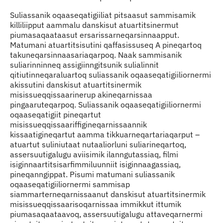
Suliassanik oqaaseqatigiiliat pitsaasut sammisamik
killiliipput aammalu danskisut atuartitsinermut
piumasaqaataasut ersarissarneqarsinnaapput.
Matumani atuartitsisutini qaffasissuseq A pineqartoq
takuneqarsinnaasariaqarpoq. Naak sammisanik
suliarinninneq assigiinngitsunik sulialinnit
qitiutinneqaraluartoq suliassanik oqaaseqatigiiliornermi
akissutini danskisut atuartitsinermik
misissueqqissaarinerup akineqarnissaa
pingaaruteqarpoq. Suliassanik oqaaseqatigiiliornermi
oqaaseqatigiit pineqartut
misissueqqissaariffigineqarnissaannik
kissaatigineqartut aamma tikkuarneqartariaqarput –
atuartut suliniutaat nutaaliorluni suliarineqartoq,
assersuutigalugu aviisimik ilanngutassiaq, filmi
isiginnaartitsisarfimmiluunniit isiginnaagassiaq,
pineqanngippat. Pisumi matumani suliassanik
oqaaseqatigiiliornermi sammisap
siammarterneqarnissaanut danskisut atuartitsinermik
misissueqqissaarisoqarnissaa immikkut ittumik
piumasaqaataavoq, assersuutigalugu attaveqarnermi