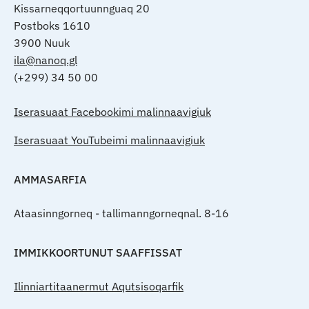
Kissarneqqortuunnguaq 20
Postboks 1610
3900 Nuuk
ila@nanoq.gl
(+299) 34 50 00
Iserasuaat Facebookimi malinnaavigiuk
Iserasuaat YouTubeimi malinnaavigiuk
AMMASARFIA
Ataasinngorneq - tallimanngorneqnal. 8-16
IMMIKKOORTUNUT SAAFFISSAT
Ilinniartitaanermut Aqutsisoqarfik