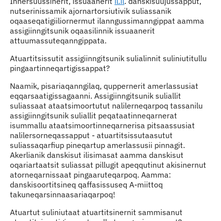
Innersuussinerit, issuaanerit
il.il
. danskisuujussapput,
nutserinissamik ajornartorsiutivik suliassanik
oqaaseqatigiiliornermut ilanngussimanngippat aamma
assigiinngitsunik oqaasilinnik issuaanerit
attuumassuteqanngippata.
Atuartitsissutit assigiinngitsunik sulialinnit suliniutitullu
pingaartinneqartigissappat?
Naamik, pisariaqanngilaq, quppernerit amerlassusiat
eqqarsaatigissagaanni. Assigiinngitsunik suliallit
suliassaat ataatsimoortutut nalilerneqarpoq tassanilu
assigiinngitsunik suliallit peqataatinneqarnerat
isummallu ataatsimoortinneqarnerisa pitsaassusiat
nalilersorneqassapput - atuartitsissutaasutut
suliassaqarfiup pineqartup amerlassusii pinnagit.
Akerlianik danskisut ilisimasat aamma danskisut
oqariartaatsit suliassat pillugit apeqqutinut akisinernut
atorneqarnissaat pingaaruteqarpoq. Aamma:
danskisoortitsineq qaffasissuseq A-miittoq
takuneqarsinnaasariaqarpoq!
Atuartut suliniutaat atuartitsinernit sammisanut