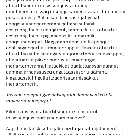
atuartitsinermi misissueqqissaarineq
qitiutinneqartussaq erseqqissarneqassaaq, tamannalu
pitsaasuuvoq. Suliassanik oqaaseqatigiiliat
aaqqissuunneqarneranni qaffasissutsinik
assigiinngitsunik imaqarput, taamaalillutik atuartut
assigiinngitsunik piginnaasallit tamarmik
qaaqquneqarput. Naggataarutaasumik apeqqutit
oqallisigineqartut ammanerupput. Tassani atuartut
atuartitsissutini sanngiitsut ajornartorsiuteqassapput,
uffa atuartut pikkorinnerusut inuiaqatigiit
ineriartornerannut, atuakkiat oqaluttuassartaannut
aamma arnaassuseq angutaassuserlu aamma
kinguaassiutitigullu ileqqorissaarnissakkut
ineriartornerit.
Tassani apeqqutigineqakkajuttut ilaannik akissutit
malinnaatinneqarput
Filmi danskisut atuartitsinermi suliniutitut
misissueqqissaarfigineqarsinnaava?
Aap, filmi danskisut oqalunnertaqarpat oqalunnerit
allallu oqaatsinut tunngasut misissueqqissaarinermut