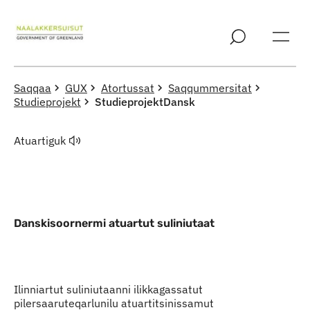
Imarisaanut ingerlaqqigit
Saqqaa
GUX
Atortussat
Saqqummersitat
Studieprojekt
StudieprojektDansk
Atuartiguk
Danskisoornermi atuartut suliniutaat
Indhold
Ilinniartut suliniutaanni ilikkagassatut
pilersaaruteqarlunilu atuartitsinissamut