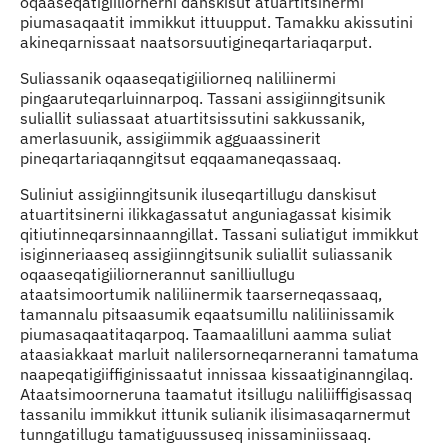
oqaaseqatigiiliornerni danskisut atuartitsinermi
piumasaqaatit immikkut ittuupput. Tamakku akissutini
akineqarnissaat naatsorsuutigineqartariaqarput.
Suliassanik oqaaseqatigiiliorneq naliliinermi
pingaaruteqarluinnarpoq. Tassani assigiinngitsunik
suliallit suliassaat atuartitsissutini sakkussanik,
amerlasuunik, assigiimmik agguaassinerit
pineqartariaqanngitsut eqqaamaneqassaaq.
Suliniut assigiinngitsunik iluseqartillugu danskisut
atuartitsinerni ilikkagassatut anguniagassat kisimik
qitiutinneqarsinnaanngillat. Tassani suliatigut immikkut
isiginneriaaseq assigiinngitsunik suliallit suliassanik
oqaaseqatigiiliornerannut sanilliullugu
ataatsimoortumik naliliinermik taarserneqassaaq,
tamannalu pitsaasumik eqaatsumillu naliliinissamik
piumasaqaatitaqarpoq. Taamaalilluni aamma suliat
ataasiakkaat marluit nalilersorneqarneranni tamatuma
naapeqatigiiffiginissaatut innissaa kissaatiginanngilaq.
Ataatsimoorneruna taamatut itsillugu naliliiffigisassaq
tassanilu immikkut ittunik sulianik ilisimasaqarnermut
tunngatillugu tamatiguussuseq inissaminiissaaq.