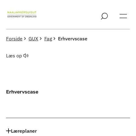
Spring til indholdssektion
Forside
GUX
Fag
Erhvervscase
Læs op
Erhvervscase
Indhold
Læreplaner