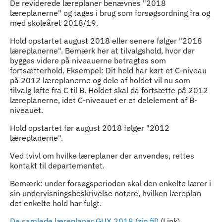
De reviderede læreplaner benævnes "2018
læreplanerne" og tages i brug som forsøgsordning fra og
med skoleåret 2018/19.
Hold opstartet august 2018 eller senere følger "2018
læreplanerne". Bemærk her at tilvalgshold, hvor der
bygges videre på niveauerne betragtes som
fortsætterhold. Eksempel: Dit hold har kørt et C-niveau
på 2012 læreplanerne og dele af holdet vil nu som
tilvalg løfte fra C til B. Holdet skal da fortsætte på 2012
læreplanerne, idet C-niveauet er et delelement af B-
niveauet.
Hold opstartet før august 2018 følger "2012
læreplanerne".
Ved tvivl om hvilke læreplaner der anvendes, rettes
kontakt til departementet.
Bemærk: under forsøgsperioden skal den enkelte lærer i
sin undervisningsbeskrivelse notere, hvilken læreplan
det enkelte hold har fulgt.
De samlede læreplaner GUX 2018 (zip fil)
(Link)