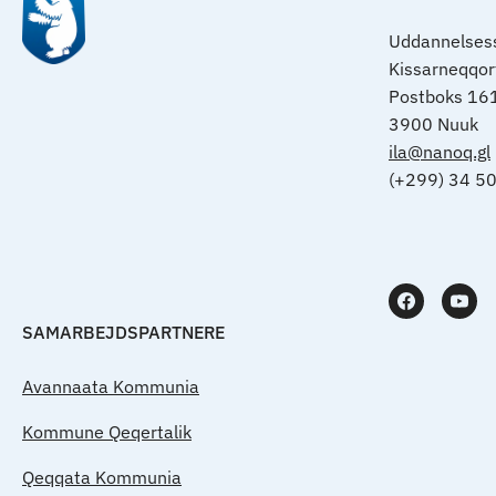
Uddannelsess
Kissarneqqo
Postboks 16
3900 Nuuk
ila@nanoq.gl
(+299) 34 5
SAMARBEJDSPARTNERE
Avannaata Kommunia
Kommune Qeqertalik
Qeqqata Kommunia