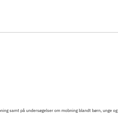
Spring til indholdssektion
obning samt på undersøgelser om mobning blandt børn, unge o