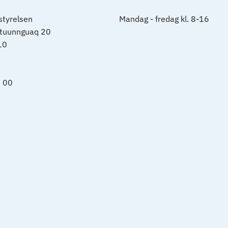
tyrelsen
Mandag - fredag kl. 8-16
rtuunnguaq 20
10
0 00