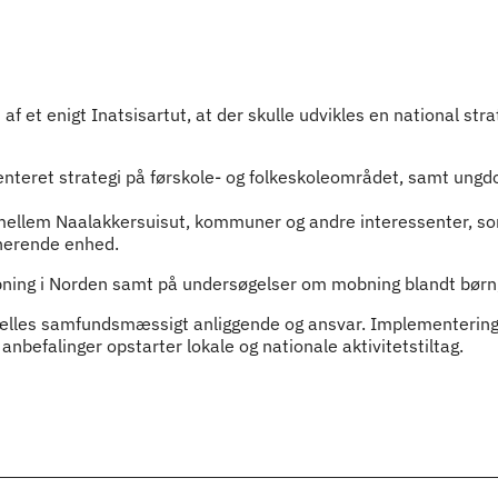
af et enigt Inatsisartut, at der skulle udvikles en national st
enteret strategi på førskole- og folkeskoleområdet, samt un
 mellem Naalakkersuisut, kommuner og andre interessenter, 
nerende enhed.
bning i Norden samt på undersøgelser om mobning blandt børn, 
ælles samfundsmæssigt anliggende og ansvar. Implementeringen 
befalinger opstarter lokale og nationale aktivitetstiltag.