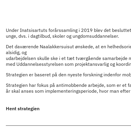
Indhold
Under Inatsisartuts forårssamling i 2019 blev det besluttet 
unge, dvs. i dagtilbud, skoler og ungdomsuddannelser.
Det daværende Naalakkersuisut ønskede, at en helhedsori
alsidig, og
udarbejdelsen skulle ske i et tæt tværgående samarbejde
med Uddannelsesstyrelsen som projektansvarlig og koordi
Strategien er baseret på den nyeste forskning indenfor mo
Strategien har fokus på antimobbende arbejde, som er et f
år skal anses som implementeringsperiode, hvor man efter an
Hent strategien