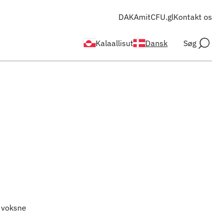
DAKA
mitCFU.gl
Kontakt os
Kalaallisut
Dansk
Søg
g voksne