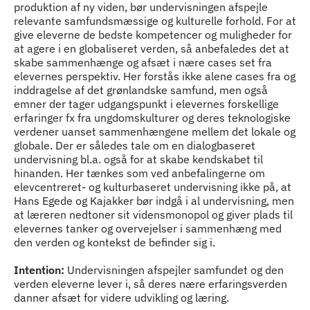
produktion af ny viden, bør undervisningen afspejle
relevante samfundsmæssige og kulturelle forhold. For at
give eleverne de bedste kompetencer og muligheder for
at agere i en globaliseret verden, så anbefaledes det at
skabe sammenhænge og afsæt i nære cases set fra
elevernes perspektiv. Her forstås ikke alene cases fra og
inddragelse af det grønlandske samfund, men også
emner der tager udgangspunkt i elevernes forskellige
erfaringer fx fra ungdomskulturer og deres teknologiske
verdener uanset sammenhængene mellem det lokale og
globale. Der er således tale om en dialogbaseret
undervisning bl.a. også for at skabe kendskabet til
hinanden. Her tænkes som ved anbefalingerne om
elevcentreret- og kulturbaseret undervisning ikke på, at
Hans Egede og Kajakker bør indgå i al undervisning, men
at læreren nedtoner sit vidensmonopol og giver plads til
elevernes tanker og overvejelser i sammenhæng med
den verden og kontekst de befinder sig i.
Intention:
Undervisningen afspejler samfundet og den
verden eleverne lever i, så deres nære erfaringsverden
danner afsæt for videre udvikling og læring.