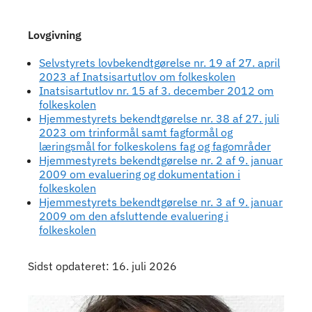
Lovgivning
Selvstyrets lovbekendtgørelse nr. 19 af 27. april
2023 af Inatsisartutlov om folkeskolen
Inatsisartutlov nr. 15 af 3. december 2012 om
folkeskolen
Hjemmestyrets bekendtgørelse nr. 38 af 27. juli
2023 om trinformål samt fagformål og
læringsmål for folkeskolens fag og fagområder
Hjemmestyrets bekendtgørelse nr. 2 af 9. januar
2009 om evaluering og dokumentation i
folkeskolen
Hjemmestyrets bekendtgørelse nr. 3 af 9. januar
2009 om den afsluttende evaluering i
folkeskolen
Sidst opdateret: 16. juli 2026
Kontaktpersoner