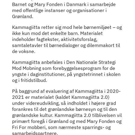
Barnet og Mary Fonden i Danmark i samarbejde
med offentlige instanser og organisationer i
Grønland.
Kammagiitta retter sig mod hele børnemiljøet – og
ikke kun mod det enkelte barn. Materialet
indeholder fagtekster, aktivitetsforslag,
samtaletavler til børnedialoger og dilemmakort til
de voksne.
Kammagiitta anbefales i Den Nationale Strategi
Mod Mobning som forebyggelsesprogram for de
yngste i daginstitutioner, på yngstetrinnet i skolen
og i fritidstilbud.
På baggrund af evaluering af Kammagiitta i 2020-
2021 er materialet (kaldet Kammagiitta 2.0)
under videreudvikling, så indholdet i højere grad
forankres til det grønlandske børnesyn og til den
grønlandske kultur. Kammagiitta 2.0 tilblivelsen vil
primært foregå i Grønland og med Mary Fonden og
Fri For mobberi, som nærmeste sparrings- og
samarbejdspartnere.