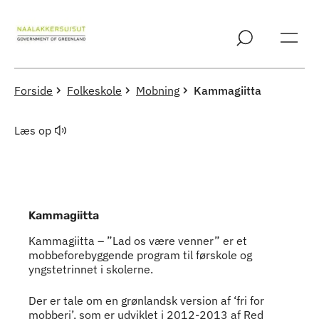
Spring til indholdssektion
Forside
Folkeskole
Mobning
Kammagiitta
Læs op
Kammagiitta
Kammagiitta – ”Lad os være venner” er et
mobbeforebyggende program til førskole og
yngstetrinnet i skolerne.
Indhold
Der er tale om en grønlandsk version af ‘fri for
mobberi’, som er udviklet i 2012-2013 af Red