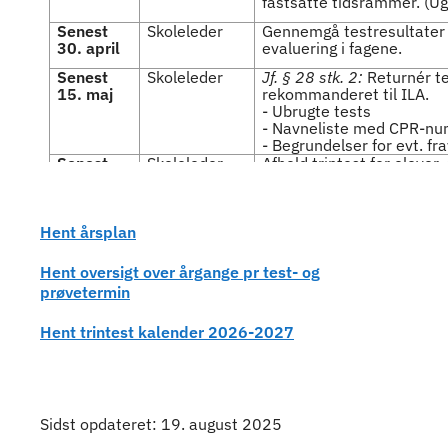
fastsatte tidsrammer. (U
Senest
Skoleleder
Gennemgå testresultater
30. april
evaluering i fagene.
Senest
Skoleleder
Jf. § 28 stk. 2:
Returnér t
15. maj
rekommanderet til ILA.
- Ubrugte tests
- Navneliste med CPR-nu
- Begrundelser for evt. fr
Senest
Skoleleder
Afhold trintest for elever
15. juni
samme procedure som tid
Hent årsplan
Hent oversigt over årgange pr test- og
prøvetermin
Hent trintest kalender 2026-2027
Sidst opdateret: 19. august 2025