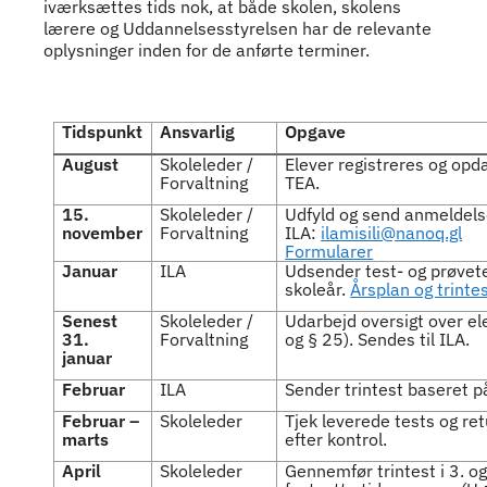
iværksættes tids nok, at både skolen, skolens
lærere og Uddannelsesstyrelsen har de relevante
oplysninger inden for de anførte terminer.
Indhold
Tidspunkt
Ansvarlig
Opgave
August
Skoleleder /
Elever registreres og opd
Forvaltning
TEA.
15.
Skoleleder /
Udfyld og send anmeldelse +
november
Forvaltning
ILA:
ilamisili@nanoq.gl
Formularer
Januar
ILA
Udsender test- og prøvet
skoleår.
Årsplan og trinte
Senest
Skoleleder /
Udarbejd oversigt over elev
31.
Forvaltning
og § 25). Sendes til ILA.
januar
Februar
ILA
Sender trintest baseret på
Februar –
Skoleleder
Tjek leverede tests og ret
marts
efter kontrol.
April
Skoleleder
Gennemfør trintest i 3. og