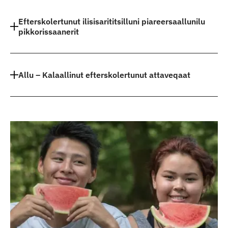
Indhold
Efterskolertunut ilisisarititsilluni piareersaallunilu
pikkorissaanerit
Allu – Kalaallinut efterskolertunut attaveqaat