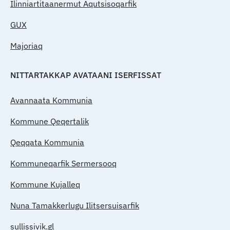
Ilinniartitaanermut Aqutsisoqarfik
GUX
Majoriaq
NITTARTAKKAP AVATAANI ISERFISSAT
Avannaata Kommunia
Kommune Qeqertalik
Qeqqata Kommunia
Kommuneqarfik Sermersooq
Kommune Kujalleq
Nuna Tamakkerlugu Ilitsersuisarfik
sullissivik.gl