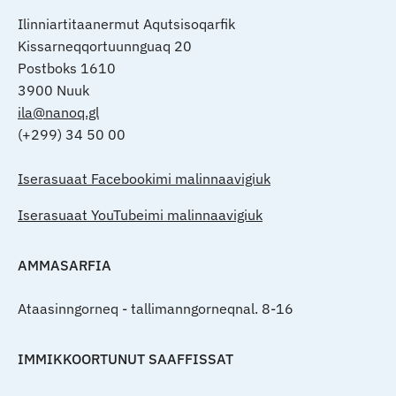
Ilinniartitaanermut Aqutsisoqarfik
Kissarneqqortuunnguaq 20
Postboks 1610
3900 Nuuk
ila@nanoq.gl
(+299) 34 50 00
Iserasuaat Facebookimi malinnaavigiuk
Iserasuaat YouTubeimi malinnaavigiuk
AMMASARFIA
Ataasinngorneq - tallimanngorneqnal. 8-16
IMMIKKOORTUNUT SAAFFISSAT