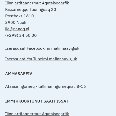
Ilinniartitaanermut Aqutsisoqarfik
Kissarneqqortuunnguaq 20
Postboks 1610
3900 Nuuk
ila@nanoq.gl
(+299) 34 50 00
Iserasuaat Facebookimi malinnaavigiuk
Iserasuaat YouTubeimi malinnaavigiuk
AMMASARFIA
Ataasinngorneq - tallimanngorneqnal. 8-16
IMMIKKOORTUNUT SAAFFISSAT
Ilinniartitaanermut Aqutsisoqarfik