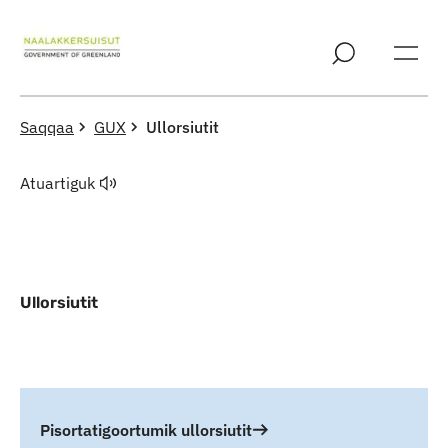
Imarisaanut ingerlaqqigit
Saqqaa
GUX
Ullorsiutit
Atuartiguk
Ullorsiutit
Indhold
Pisortatigoortumik ullorsiutit