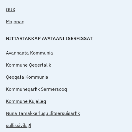
GUX
Majoriaq
NITTARTAKKAP AVATAANI ISERFISSAT
Avannaata Kommunia
Kommune Qeqertalik
Qeqqata Kommunia
Kommuneqarfik Sermersooq
Kommune Kujalleq
Nuna Tamakkerlugu Ilitsersuisarfik
sullissivik.gl