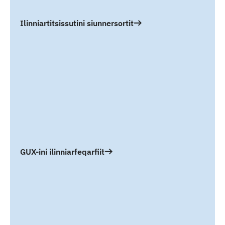
Ilinniartitsissutini siunnersortit
GUX-ini ilinniarfeqarfiit