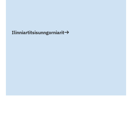
Ilinniartitsisunngorniarit
Qulaanu