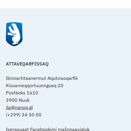
ATTAVEQARFISSAQ
Ilinniartitaanermut Aqutsisoqarfik
Kissarneqqortuunnguaq 20
Postboks 1610
3900 Nuuk
ila@nanoq.gl
(+299) 34 50 00
Iserasuaat Facebookimi malinnaavigiuk