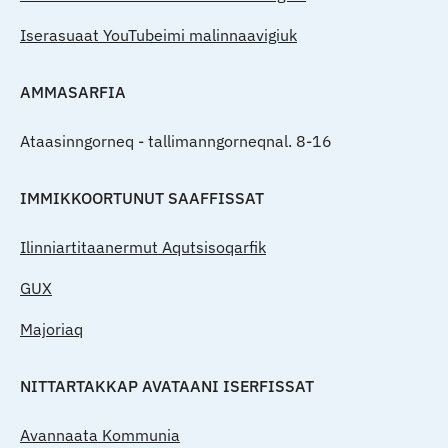
Iserasuaat YouTubeimi malinnaavigiuk
AMMASARFIA
Ataasinngorneq - tallimanngorneqnal. 8-16
IMMIKKOORTUNUT SAAFFISSAT
Ilinniartitaanermut Aqutsisoqarfik
GUX
Majoriaq
NITTARTAKKAP AVATAANI ISERFISSAT
Avannaata Kommunia