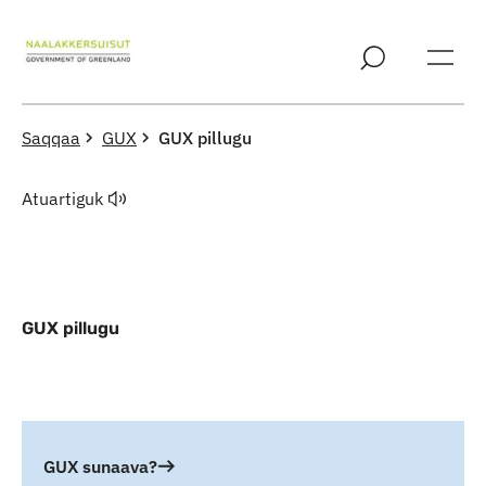
Imarisaanut ingerlaqqigit
Saqqaa
GUX
GUX pillugu
Atuartiguk
GUX pillugu
Indhold
GUX sunaava?