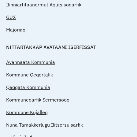
Ilinniartitaanermut Aqutsisoqarfik
GUX
Majoriaq
NITTARTAKKAP AVATAANI ISERFISSAT
Avannaata Kommunia
Kommune Qeqertalik
Qeqqata Kommunia
Kommuneqarfik Sermersooq
Kommune Kujalleq
Nuna Tamakkerlugu Ilitsersuisarfik