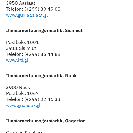
3950 Aasiaat
Telefon: (+299) 89 49 00
www.gux-aasiaat.gl
Ilinniarnertuunngorniarfik, Sisimiut
Ilinniarnertuunngorniarfik, Sisimiut
Postboks 1001
3911 Sisimiut
Telefon: (+299) 86 44 88
www.kti.gl
Ilinniarnertuunngorniarfik, Nuuk
Ilinniarnertuunngorniarfik, Nuuk
3900 Nuuk
Postboks 1067
Telefon: (+299) 32 46 33
www.guxnuuk.gl
Ilinniarnertuunngorniarfik, Qaqortoq
Ilinniarnertuunngorniarfik, Qaqortoq
Campus Kujalleq