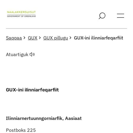
Imarisaanut ingerlaqqigit
Saqqaa
GUX
GUX pillugu
GUX-ini ilinniarfeqarfiit
Atuartiguk
GUX-ini ilinniarfeqarfiit
Ilinniarnertuunngorniarfik, Aasiaat
Ilinniarnertuunngorniarfik, Aasiaat
Postboks 225