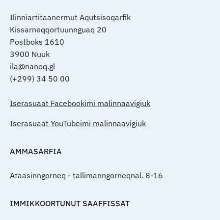
Ilinniartitaanermut Aqutsisoqarfik
Kissarneqqortuunnguaq 20
Postboks 1610
3900 Nuuk
ila@nanoq.gl
(+299) 34 50 00
Iserasuaat Facebookimi malinnaavigiuk
Iserasuaat YouTubeimi malinnaavigiuk
AMMASARFIA
Ataasinngorneq - tallimanngorneqnal. 8-16
IMMIKKOORTUNUT SAAFFISSAT