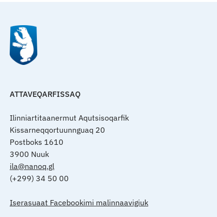
ATTAVEQARFISSAQ
Ilinniartitaanermut Aqutsisoqarfik
Kissarneqqortuunnguaq 20
Postboks 1610
3900 Nuuk
ila@nanoq.gl
(+299) 34 50 00
Iserasuaat Facebookimi malinnaavigiuk