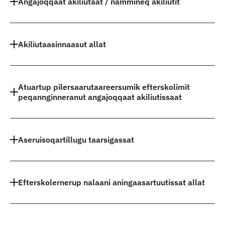
Angajoqqaat akiliutaat / nammineq akiliutit
Akiliutaasinnaasut allat
Atuartup pilersaarutaareersumik efterskolimit
peqannginneranut angajoqqaat akiliutissaat
Aseruisoqartillugu taarsigassat
Efterskolernerup nalaani aningaasartuutissat allat