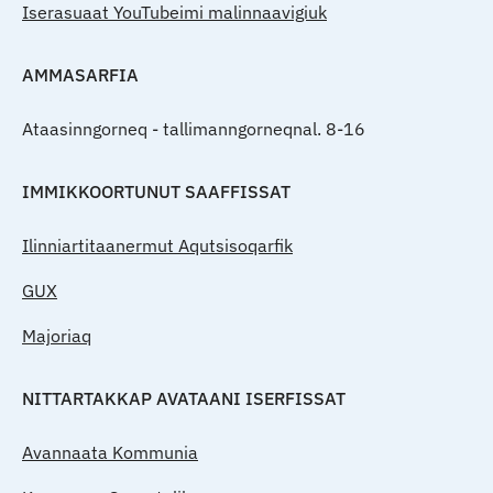
Iserasuaat YouTubeimi malinnaavigiuk
AMMASARFIA
Ataasinngorneq - tallimanngorneqnal. 8-16
IMMIKKOORTUNUT SAAFFISSAT
Ilinniartitaanermut Aqutsisoqarfik
GUX
Majoriaq
NITTARTAKKAP AVATAANI ISERFISSAT
Avannaata Kommunia