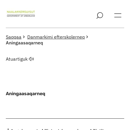
Imarisaanut ingerlaqqigit
Saqqaa
Danmarkimi efterskolerneq
Aningaasaqarneq
Atuartiguk
Aningaasaqarneq
Indhold