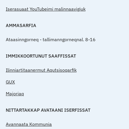
Iserasuaat YouTubeimi malinnaavigiuk
AMMASARFIA
Ataasinngorneq - tallimanngorneqnal. 8-16
IMMIKKOORTUNUT SAAFFISSAT
Ilinniartitaanermut Aqutsisoqarfik
GUX
Majoriaq
NITTARTAKKAP AVATAANI ISERFISSAT
Avannaata Kommunia