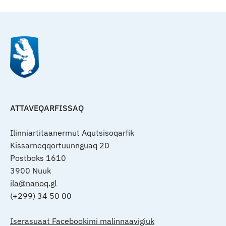
ATTAVEQARFISSAQ
Ilinniartitaanermut Aqutsisoqarfik
Kissarneqqortuunnguaq 20
Postboks 1610
3900 Nuuk
ila@nanoq.gl
(+299) 34 50 00
Iserasuaat Facebookimi malinnaavigiuk