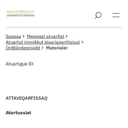
Imarisaanut ingerlaqqigit
Saqqaa
Meeqqat atuarfiat
Atuartut immikkut pisariaqartitsisut
Ordblindeprojekt
Materialer
Atuartiguk
ATTAVEQARFISSAQ
Atortussiat