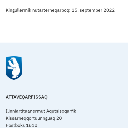
Kingullermik nutarterneqarpoq: 15. september 2022
Qulaanu
ATTAVEQARFISSAQ
Ilinniartitaanermut Aqutsisoqarfik
Kissarneqqortuunnguaq 20
Postboks 1610