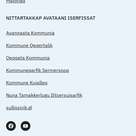
Majoriaq
NITTARTAKKAP AVATAANI ISERFISSAT
Avannaata Kommunia
Kommune Qeqertalik
Qeqqata Kommunia
Kommuneqarfik Sermersooq
Kommune Kujalleq
Nuna Tamakkerlugu Ilitsersuisarfik
sullissivik.gl