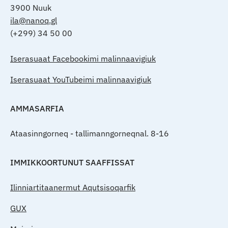
3900 Nuuk
ila@nanoq.gl
(+299) 34 50 00
Iserasuaat Facebookimi malinnaavigiuk
Iserasuaat YouTubeimi malinnaavigiuk
AMMASARFIA
Ataasinngorneq - tallimanngorneqnal. 8-16
IMMIKKOORTUNUT SAAFFISSAT
Ilinniartitaanermut Aqutsisoqarfik
GUX