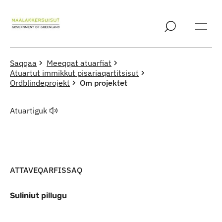
Imarisaanut ingerlaqqigit
Saqqaa
Meeqqat atuarfiat
Atuartut immikkut pisariaqartitsisut
Ordblindeprojekt
Om projektet
Atuartiguk
ATTAVEQARFISSAQ
Suliniut pillugu