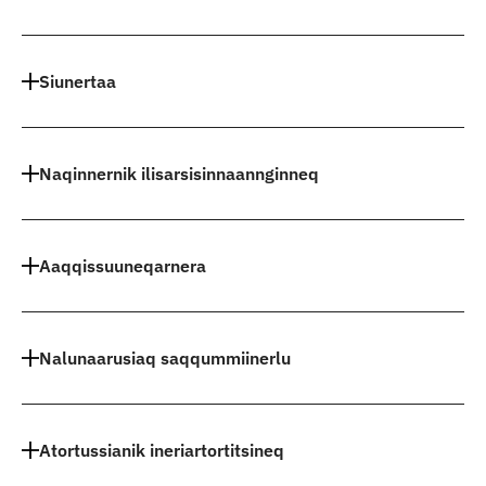
Indhold
Siunertaa
Naqinnernik ilisarsisinnaannginneq
Aaqqissuuneqarnera
Nalunaarusiaq saqqummiinerlu
Atortussianik ineriartortitsineq